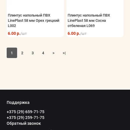
Плинтус напольный ПВХ
Плинтус напольный ПВХ
LinePlast 58 мм Орех грецкий
LinePlast 58 мм Сосна
L002
отбеленая L069
6.00 р.
6.00 р.
/шт
/шт
1
2
3
4
>
>|
Поддержка
+375 (29) 659-71-75
+375 (29) 259-71-75
Обратный звонок