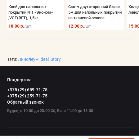
Клей для напольных
Скотч двухсторонний Grace
Холод
покрытий №1 «Эконом»
5м для напольных покрытий
линол
,VGT(ВГТ), 1,5кг
на тканевой основе
18.00 р.
12.00 р.
15.00
/шт
/шт
Тэги:
Линолеум Ideal
,
Story
Поддержка
+375 (29) 659-71-75
+375 (29) 259-71-75
Обратный звонок
Будни, с 10.00 до 20.00 Сб, Вс, с 11.00 до 18.00