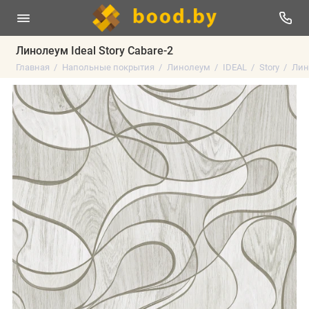
Линолеум Ideal Story Cabare-2
Главная
Напольные покрытия
Линолеум
IDEAL
Story
Лино