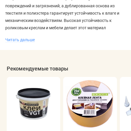
повреждений и загрязнений, а дублированная основа из
текстиля и полиэстера гарантирует устойчивость к влаге и
механическим воздействиям. Высокая устойчивость к
роликовым креслам и мебели делает этот материал
практичным для офисов и жилых помещений.
Читать дальше
Линолеум Ideal Story Cabare-2 легко укладывается и подходит
для применения на тёплых полах. Он создаёт уютную
атмосферу в любом интерьере, визуально расширяя
Рекомендуемые товары
пространство. Ознакомьтесь с
каталогом линолеума
и
выберите идеальное покрытие для вашего дома или офиса.