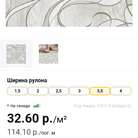
Ширина рулона
1,5
2
2,5
3
3,5
4
На складе
Код товара: 17911-2 (Кабарэ-2)
32.60 р.
/м²
114.10 р.
/пог. м