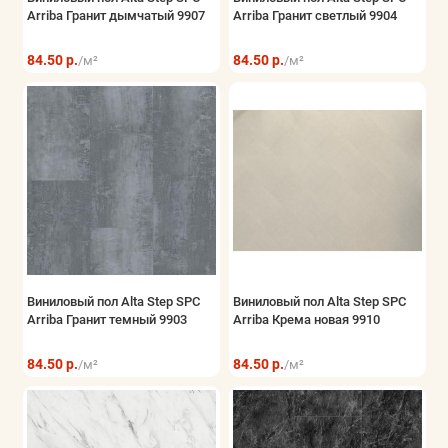
Arriba Гранит дымчатый 9907
Arriba Гранит светлый 9904
Показать все
84.50 р.
84.50 р.
/м²
/м²
Виниловый пол Alta Step SPC
Виниловый пол Alta Step SPC
Arriba Гранит темный 9903
Arriba Крема новая 9910
84.50 р.
84.50 р.
/м²
/м²