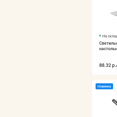
На скла
Светиль
настоль
88.32 р.
Новинка