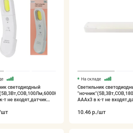
де
На складе
ник светодиодный
Светильник светодиодн
''(5В,3Вт,СОВ,100Лм,6000К,
''ночник''(5В,3Вт,СОВ,18
к-т не входят,датчик
АААх3 в к-т не входят,д
движ.)
/шт
10.46 р.
/шт