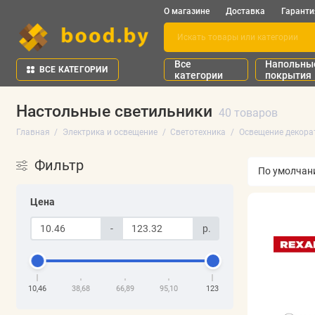
О магазине
Доставка
Гаранти
Все
Напольны
ВСЕ КАТЕГОРИИ
категории
покрытия
Настольные светильники
40 товаров
Главная
Электрика и освещение
Светотехника
Освещение декора
Фильтр
Цена
-
р.
10,46
38,68
66,89
95,10
123