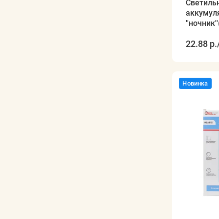
Светиль
аккумул
''ночник
1200mah
22.88 р.
Новинка