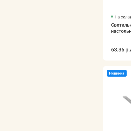
На скла
Светиль
настоль
63.36 р.
Новинка