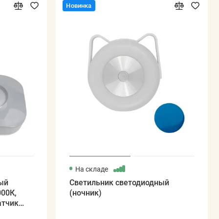
Новинка
На складе
ый
Светильник светодиодный
000К,
(ночник)
атчик