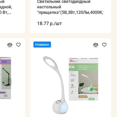
ый
Светильник светодиодный
настольный
0 Вт,
''прищепка''(5В,3Вт,120Лм,4000К,1200m
18.77 р.
/шт
Новинка