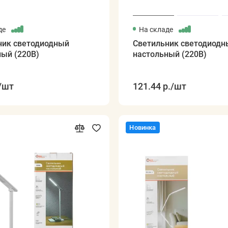
де
На складе
ник светодиодный
Светильник светодиодн
ный (220В)
настольный (220В)
/шт
121.44 р.
/шт
Новинка