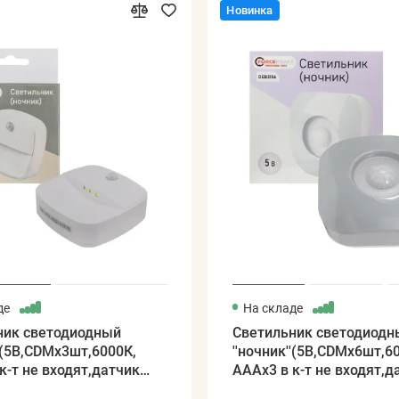
Новинка
де
На складе
ник светодиодный
Светильник светодиодн
''(5В,CDMх3шт,6000К,
''ночник''(5В,CDMх6шт,6
к-т не входят,датчик
АААх3 в к-т не входят,д
движ.)