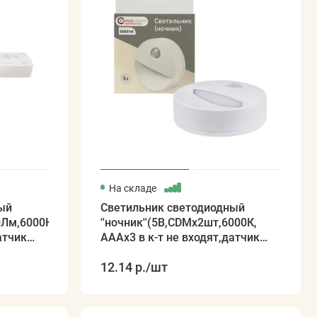
На складе
ый
Светильник светодиодный
0Лм,6000К,
''ночник''(5В,CDMх2шт,6000К,
атчик
АААх3 в к-т не входят,датчик
движ.)
12.14 р.
/шт