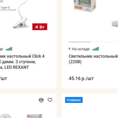
де
На складе
ик настольный Click 4
Светильник настольный
К димм. 3 ступени,
(220В)
а, LED REXANT
/шт
45.16 р.
/шт
Новинка