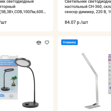
ник светодиодный
Светильник светодиодн
яторный
настольный СН-360, складной,
''(5В,3Вт,СОВ,100Лм,6000К,
сенсор-диммер, 220 В, 1
,датчик движ.)
5300 К белый TDM
/шт
84.07 р.
/шт
Новинка