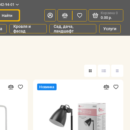
342-94-01
Корзина
0
Найти
0.00 р.
Кровля и
Сад, дача,
ка
Услуги
фасад
ландшафт
Новинка