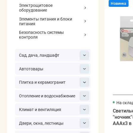
Новинка
Электрощитовое
оборудование
Элементы питания и блоки
питания
Безопасность системы
контроля
Сад, дача, ландшафт
Автотовары
Плитка и керамогранит
Отопление и водоснабжение
На скла
Климат и вентиляция
Светиль
''ночник
АААх3 в 
Двери, окна, лестницы
движ.)