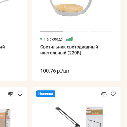
На складе
ый
Светильник светодиодный
настольный (220В)
100.76 р.
/шт
Новинка