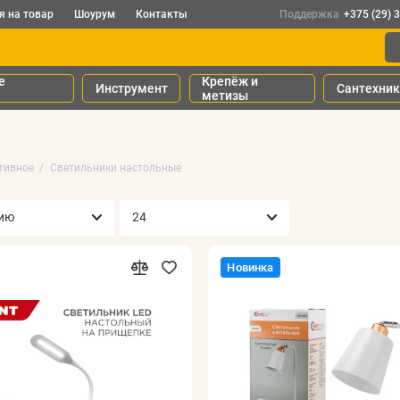
я на товар
Шоурум
Контакты
Поддержка
+375 (29) 
е
Крепёж и
Инструмент
Сантехни
метизы
тивное
Светильники настольные
Новинка