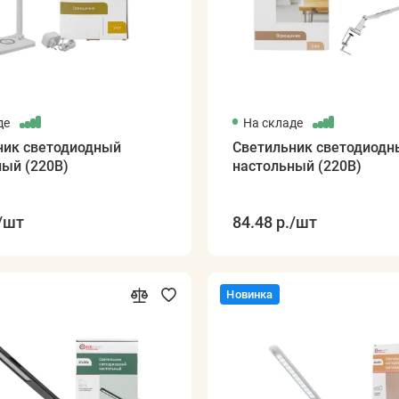
де
На складе
ник светодиодный
Светильник светодиодн
ный (220В)
настольный (220В)
/шт
84.48 р.
/шт
Новинка