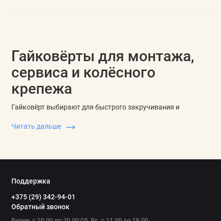
Гайковёрты для монтажа,
сервиса и колёсного
крепежа
Гайковёрт выбирают для быстрого закручивания и
откручивания гаек, болтов, анкеров и колёсного крепежа. В
Читать дальше
одном разделе собраны сетевые и аккумуляторные модели:
тип питания становится параметром выбора, а не отдельной
категорией.
Что сравнить перед выбором
Поддержка
Крутящий момент.
Подбирайте запас усилия под
+375 (29) 342-94-01
колёсный крепёж, анкеры, монтаж конструкций или
Обратный звонок
сервисные работы.
Будни, с 10.00 до 20.00 Сб, Вс, с 11.00 до 18.00