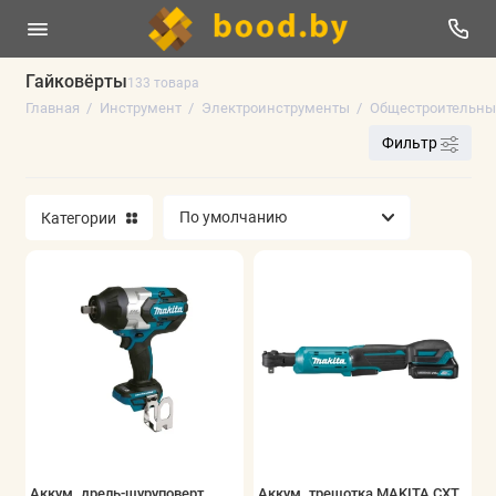
Гайковёрты
133 товара
Главная
Инструмент
Электроинструменты
Общестроительны
Электроинструменты
Фильтр
Оснастка к электроинструменту
Категории
Ручной инструмент
Измерительный инструмент
Сварочное оборудование
Пневматика
Строительное оборудование
Мойки высокого давления
Аккум. дрель-шуруповерт
Аккум. трещотка MAKITA CXT