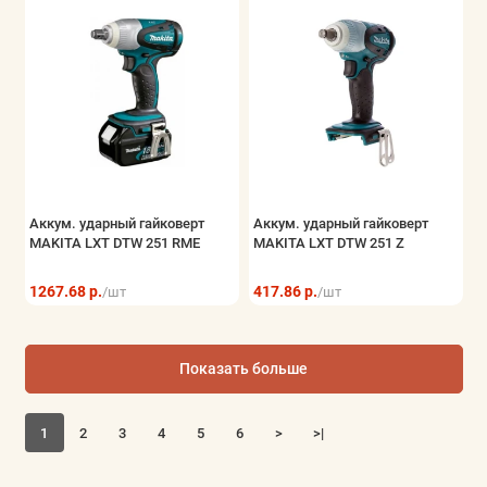
Аккум. ударный гайковерт
Аккум. ударный гайковерт
MAKITA LXT DTW 251 RME
MAKITA LXT DTW 251 Z
1267.68 р.
417.86 р.
/шт
/шт
Показать больше
1
2
3
4
5
6
>
>|