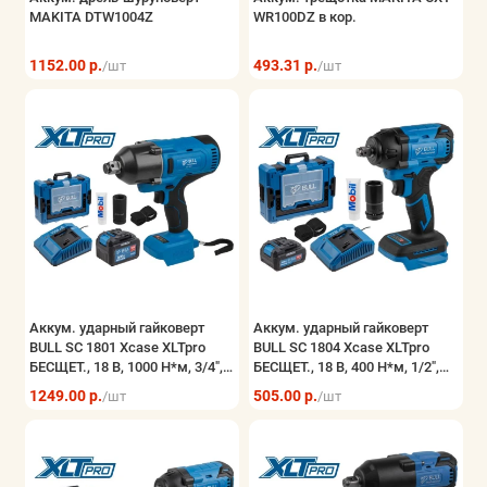
MAKITA DTW1004Z
WR100DZ в кор.
Хранение инструмента
1152.00 р.
493.31 р.
/шт
/шт
Показать все
Аккум. ударный гайковерт
Аккум. ударный гайковерт
BULL SC 1801 Xcase XLTpro
BULL SC 1804 Xcase XLTpro
БЕСЩЕТ., 18 В, 1000 Н*м, 3/4",
БЕСЩЕТ., 18 В, 400 Н*м, 1/2",
1х6 А*ч, з/у 4 А
1х4 А*ч, з/у 4 А
1249.00 р.
505.00 р.
/шт
/шт