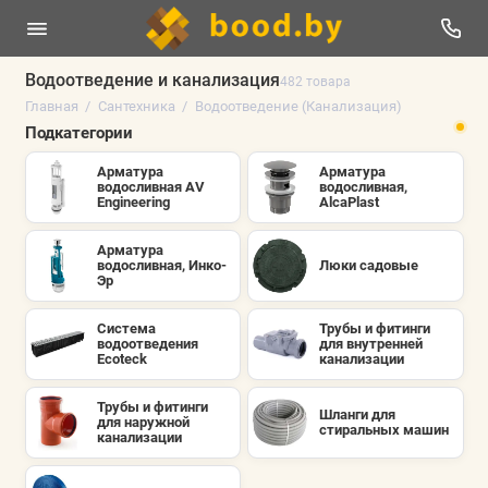
Водоотведение и канализация
482 товара
Главная
Сантехника
Водоотведение (Канализация)
Сантехника инженерная
Подкатегории
Чистка прайса (РАСПРОДАЖА)
Арматура
Арматура
водосливная AV
водосливная,
Engineering
AlcaPlast
Смесители и аксессуары
Арматура
Водоотведение (Канализация)
водосливная, Инко-
Люки садовые
Эр
Инструмент и расходные материалы
Система
Трубы и фитинги
водоотведения
для внутренней
Ecoteck
канализации
Сантехника чистовая
Трубы и фитинги
Показать все
Шланги для
для наружной
стиральных машин
канализации