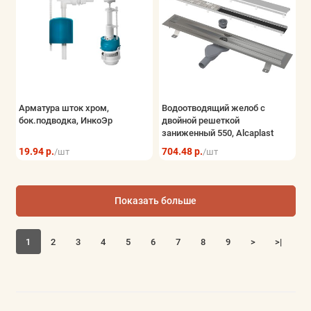
Арматура шток хром,
Водоотводящий желоб с
бок.подводка, ИнкоЭр
двойной решеткой
заниженный 550, Alcaplast
19.94 р.
704.48 р.
/шт
/шт
Показать больше
1
2
3
4
5
6
7
8
9
>
>|