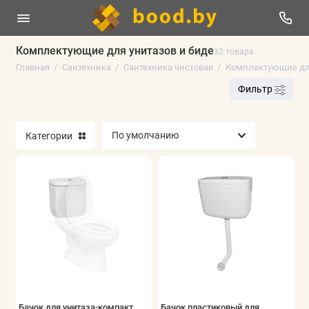
Комплектующие для унитазов и биде
32 товара
Главная
Сантехника
Сантехника чистовая
Комплектующие для
Сантехника инженерная
Фильтр
Чистка прайса (РАСПРОДАЖА)
Категории
Смесители и аксессуары
Водоотведение (Канализация)
Инструмент и расходные материалы
Сантехника чистовая
Показать все
Бачок для унитаза-компакт
Бачок пластиковый для