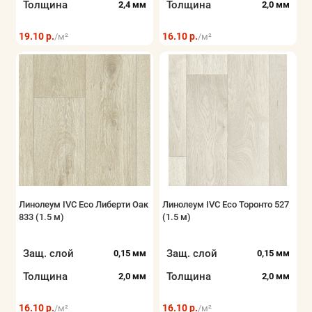
Толщина
Толщина
2,4 мм
2,0 мм
19.10 р.
16.10 р.
/м²
/м²
Линолеум IVC Eco Либерти Оак
Линолеум IVC Eco Торонто 527
833 (1.5 м)
(1.5 м)
Защ. слой
Защ. слой
0,15 мм
0,15 мм
Толщина
Толщина
2,0 мм
2,0 мм
16.10 р.
16.10 р.
/м²
/м²