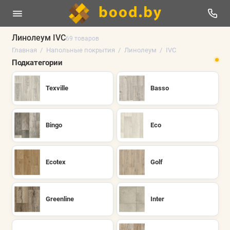
Линолеум IVC
69 товаров
Главная
Напольные покрытия
Линолеум
IVC
Линолеум
Подкатегории
Плинтус напольный
Texville
Basso
Ламинат
Виниловые полы
Bingo
Eco
Паркетная доска
Ecotex
Golf
Ковролин
Искусственная трава
Greenline
Inter
Аксессуары