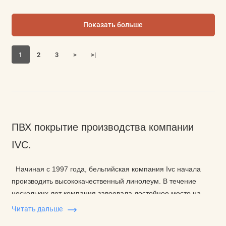
Показать больше
1
2
3
>
>|
ПВХ покрытие производства компании
IVC.
Начиная с 1997 года, бельгийская компания Ivc начала
производить высококачественный линолеум. В течение
нескольких лет компания завоевала достойное место на
мировом рынке, ставши одним из лидирующих
Читать дальше
предприятий, которые производят
напольные покрытия
.