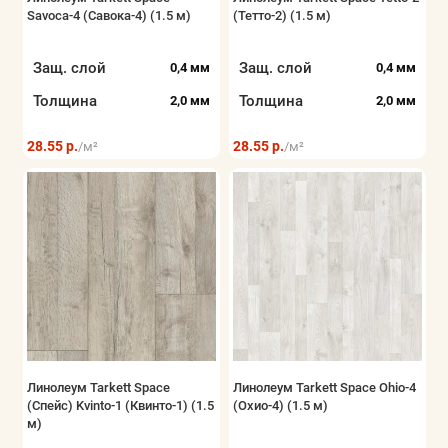
Savoca-4 (Савока-4) (1.5 м)
(Тетто-2) (1.5 м)
Показать все
Защ. слой
Защ. слой
0,4 мм
0,4 мм
Толщина
Толщина
2,0 мм
2,0 мм
28.55 р.
28.55 р.
/м²
/м²
Линолеум Tarkett Space
Линолеум Tarkett Space Ohio-4
(Спейс) Kvinto-1 (Квинто-1) (1.5
(Охио-4) (1.5 м)
м)