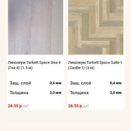
Линолеум Tarkett Space Gea-4
Линолеум Tarkett Space Salbi-1
(Геа-4) (1.5 м)
(Салби-1) (3 м)
Защ. слой
Защ. слой
0,4 мм
0,4 мм
Толщина
Толщина
2,0 мм
2,0 мм
28.55 р.
28.55 р.
/м²
/м²