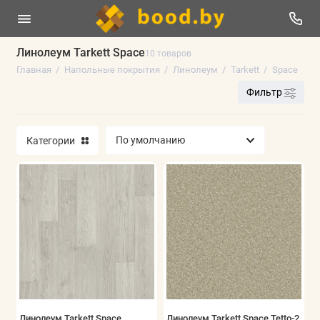
Линолеум Tarkett Space
10 товаров
Главная
Напольные покрытия
Линолеум
Tarkett
Space
Линолеум
Фильтр
Плинтус напольный
Категории
Ламинат
Виниловые полы
Паркетная доска
Ковролин
Искусственная трава
Аксессуары
Линолеум Tarkett Space
Линолеум Tarkett Space Tetto-2