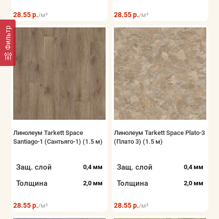
28.55 р.
28.55 р.
/м²
/м²
Фильтр
Линолеум Tarkett Space
Линолеум Tarkett Space Plato-3
Santiago-1 (Сантьяго-1) (1.5 м)
(Плато 3) (1.5 м)
Защ. слой
Защ. слой
0,4 мм
0,4 мм
Толщина
Толщина
2,0 мм
2,0 мм
28.55 р.
28.55 р.
/м²
/м²