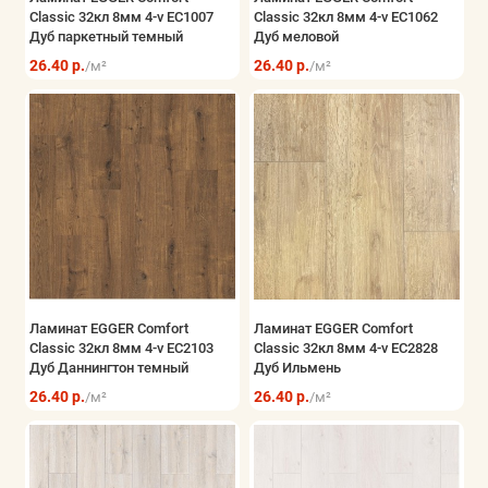
Classic 32кл 8мм 4-v EC1007
Classic 32кл 8мм 4-v EC1062
Показать все
Дуб паркетный темный
Дуб меловой
26.40 р.
26.40 р.
/м²
/м²
Ламинат EGGER Comfort
Ламинат EGGER Comfort
Classic 32кл 8мм 4-v EC2103
Classic 32кл 8мм 4-v EC2828
Дуб Даннингтон темный
Дуб Ильмень
26.40 р.
26.40 р.
/м²
/м²