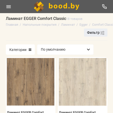
Ламинат EGGER Comfort Classic
18 товаров
Главная
Напольные покрытия
Ламинат
Egger
Comfort Class
Линолеум
Фильтр
Плинтус напольный
Категории
Ламинат
Виниловые полы
Паркетная доска
Ковролин
Искусственная трава
Аксессуары
Ламинат EGGER Comfort
Ламинат EGGER Comfort