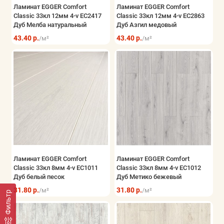
Ламинат EGGER Comfort
Ламинат EGGER Comfort
Classic 33кл 12мм 4-v EC2417
Classic 33кл 12мм 4-v EC2863
Дуб Мелба натуральный
Дуб Азгил медовый
43.40 р.
43.40 р.
/м²
/м²
Ламинат EGGER Comfort
Ламинат EGGER Comfort
Classic 33кл 8мм 4-v EC1011
Classic 33кл 8мм 4-v EC1012
Дуб белый песок
Дуб Метико бежевый
31.80 р.
31.80 р.
/м²
/м²
Фильтр