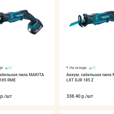
де
На складе
сабельная пила MAKITA
Аккум. сабельная пила
 185 RME
LXT DJR 185 Z
р.
/шт
338.40 р.
/шт