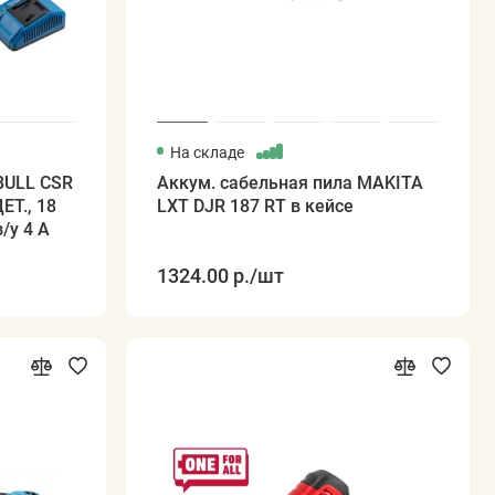
На складе
BULL CSR
Аккум. сабельная пила MAKITA
ЕТ., 18
LXT DJR 187 RT в кейсе
з/у 4 А
1324.00 р.
/шт