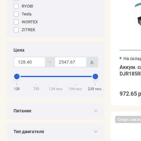
RYOBI
Tesla
WORTEX
ZITREK
Цена
На скла
-
р.
Аккум. с
DJR185R
128
733
1,34 тыс.
1,94 тыс.
2,55 тыс.
972.65 р
Питание
Скоро зако
Тип двигателя