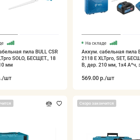
де
На складе
абельная пила BULL CSR
Аккум. сабельная пила 
LTpro SOLO, БЕСЩЕТ., 18
2118 E XLTpro, SET, БЕСЩ
210 мм
В, дер. 210 мм, 1х4 А*ч, 
.
/шт
569.00 р.
/шт
нчится
Скоро закончится