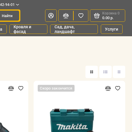
342-94-01
Корзина
0
Найти
0.00 р.
Кровля и
Сад, дача,
ка
Услуги
фасад
ландшафт
Скоро закончится