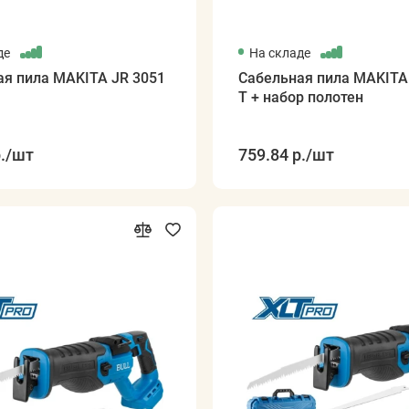
де
На складе
ая пила MAKITA JR 3051
Сабельная пила MAKITA
T + набор полотен
.
/шт
759.84 р.
/шт