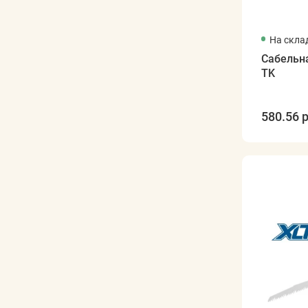
На скла
Сабельн
TK
580.56 р