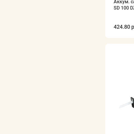
Аккум. 
SD 100 D
424.80 р