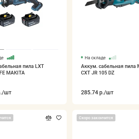
де
На складе
абельная пила LXT
Аккум. сабельная пила
FE MAKITA
CXT JR 105 DZ
.
/шт
285.74 р.
/шт
нчится
Скоро закончится