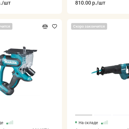
.
/шт
810.00 р.
/шт
нчится
Скоро закончится
де
На складе