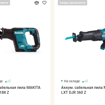
нчится
Скоро закончится
де
На складе
сабельная пила MAKITA
Аккум. сабельная пила
188 Z
LXT DJR 360 Z