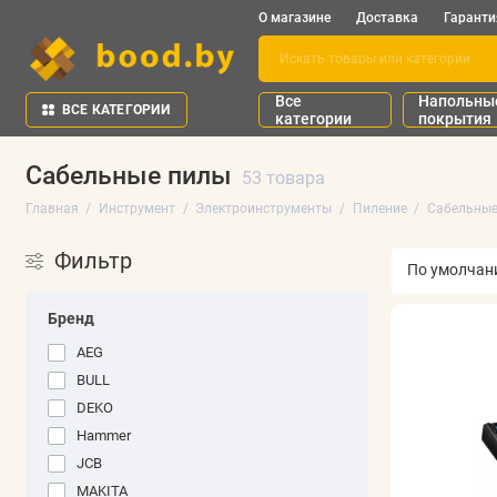
О магазине
Доставка
Гаранти
Все
Напольны
ВСЕ КАТЕГОРИИ
категории
покрытия
Сабельные пилы
53 товара
Главная
Инструмент
Электроинструменты
Пиление
Сабельные
Фильтр
Бренд
AEG
BULL
DEKO
Hammer
JCB
MAKITA