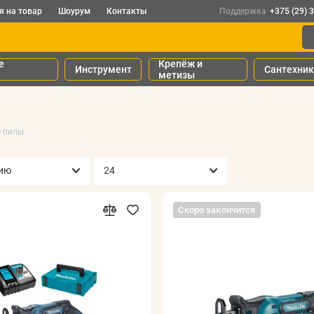
я на товар
Шоурум
Контакты
Поддержка
+375 (29) 
е
Крепёж и
Инструмент
Сантехни
метизы
 пилы
Скоро закончится