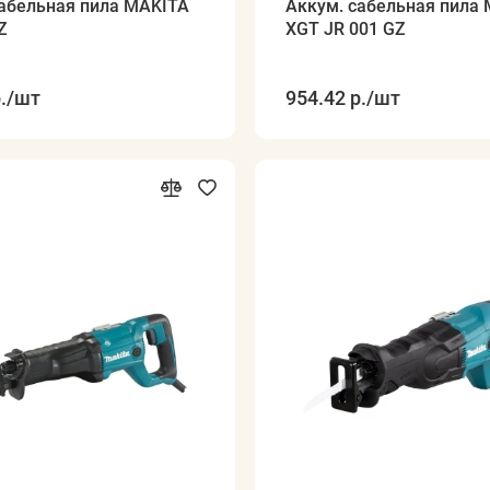
сабельная пила MAKITA
Аккум. сабельная пила
Z
XGT JR 001 GZ
.
/шт
954.42 р.
/шт