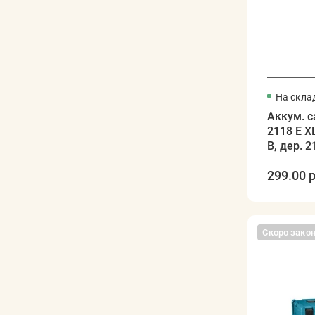
На скла
Аккум. с
2118 E X
В, дер. 
299.00 р
Скоро зако