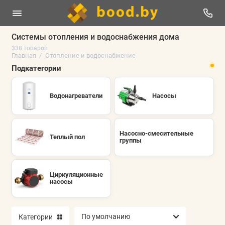
Системы отопления и водоснабжения дома
338 товаров
Водонагреватели
Главная
Отопление и водоснабжение
Подкатегории
Насосы
Водонагреватели
Насосы
Теплый пол
Насосно-смесительные группы
Насосно-смесительные
Теплый пол
группы
Циркуляционные насосы
Показать все
Циркуляционные
насосы
Категории