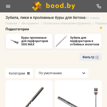
Зубила, пики и проломные буры для бетона
83 товара
Главная
Инструмент
Оснастка к электроинструменту
Разруше
Электроинструменты
Подкатегории
Оснастка к электроинструменту
Буры проломные
Зубила для
для перфораторов
перфораторов и
SDS MAX
отбойных молотков
Ручной инструмент
Фильтр
Измерительный инструмент
Сварочное оборудование
Категории
Пневматика
Строительное оборудование
Мойки высокого давления