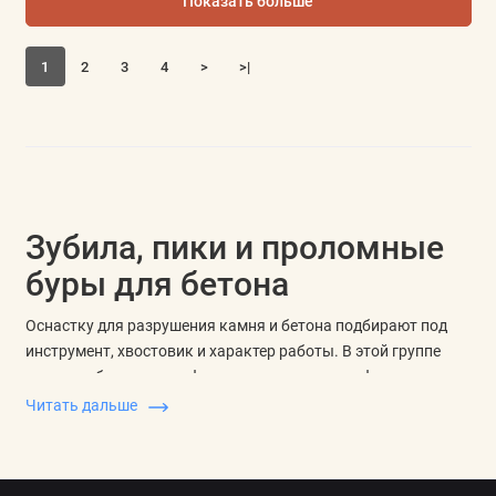
Показать больше
1
2
3
4
>
>|
Зубила, пики и проломные
буры для бетона
Оснастку для разрушения камня и бетона подбирают под
инструмент, хвостовик и характер работы. В этой группе
важны зубила для перфоратора, пики для перфоратора,
лопаточные и плоские формы, канальные варианты и
Читать дальше
проломные буры для грубого прохода по минеральным
материалам.