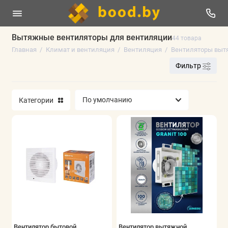
Вытяжные вентиляторы для вентиляции
44 товара
Главная
Климат и вентиляция
Вентиляция
Вентиляторы выт
Вентиляторы и аксессуары
Фильтр
Вентиляция
Категории
Обогреватели
Показать все
Вентилятор бытовой
Вентилятор вытяжной