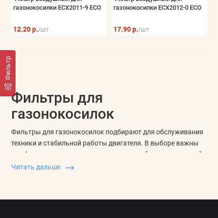
газонокосилки ECX2011-9 ECO
газонокосилки ECX2012-0 ECO
12.20 р.
17.90 р.
/шт
/шт
Фильтр
Фильтры для
газонокосилок
Фильтры для газонокосилок подбирают для обслуживания
техники и стабильной работы двигателя. В выборе важны
тип фильтра, совместимость с конкретной газонокосилкой,
размеры элемента, форма посадки и условия, в которых
Читать дальше
техника работает.
Главная задача — подобрать фильтр, который совпадает с
местом установки и не мешает нормальному прохождению