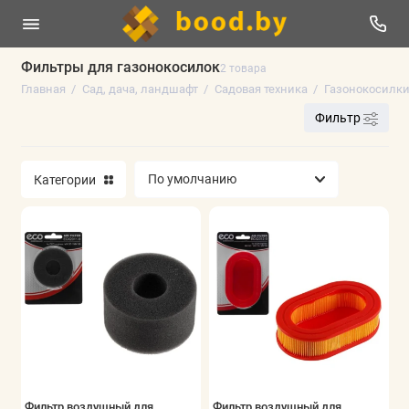
Фильтры для газонокосилок
2 товара
Главная
Сад, дача, ландшафт
Садовая техника
Газонокосилк
Гидропонные системы выращивания
Фильтр
Декор для сада и пруда
Контейнеры, плантеры и клумбы для
Категории
растений
Мышеловки и крысоловки
Садовые мешки и компостеры
Садовая техника
Садовый инструмент
Показать все
Фильтр воздушный для
Фильтр воздушный для