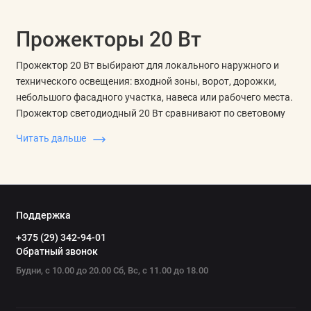
Прожекторы 20 Вт
Прожектор 20 Вт выбирают для локального наружного и
технического освещения: входной зоны, ворот, дорожки,
небольшого фасадного участка, навеса или рабочего места.
Прожектор светодиодный 20 Вт сравнивают по световому
потоку, цветовой температуре, защите корпуса, углу света и
Читать дальше
способу крепления.
Светодиодные прожекторы 20 Вт уместны там, где нужен
направленный свет без лишнего запаса мощности. При
выборе важно учитывать высоту установки, ширину
Поддержка
освещаемой зоны, возможные тени от стен или козырьков и
+375 (29) 342-94-01
возможность повернуть скобу в нужную сторону.
Обратный звонок
Как сравнивать параметры
Будни, с 10.00 до 20.00 Сб, Вс, с 11.00 до 18.00
Для улицы важны герметичность корпуса, качество
теплоотвода, прочность стекла и надежность крепления.