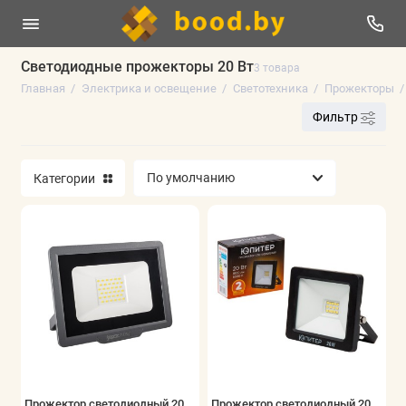
Светодиодные прожекторы 20 Вт
3 товара
Главная
Электрика и освещение
Светотехника
Прожекторы
Отпугиватели уничтожители
Фильтр
Электроустановочные изделия и аксессуары
Категории
Светотехника
Кабеленесущие системы
Аксессуары для электротехники
Инструменты электрика
Кабель, провод
Удлинители и сетевые фильтры
Прожектор светодиодный 20
Прожектор светодиодный 20