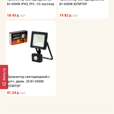
Вт 6500K IP65, PFL- C3 Jazzway
Вт 6500K ЮПИТЕР
Электрощитовое оборудование
18.43 р.
19.82 р.
/шт
/шт
Элементы питания и блоки питания
Безопасность системы контроля
Показать все
Фильтр
Прожектор светодиодный с
датч. движ. 20 Вт 6500K
ЮПИТЕР
41.24 р.
/шт