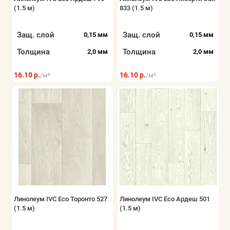
(1.5 м)
833 (1.5 м)
Показать все
Защ. слой
Защ. слой
0,15 мм
0,15 мм
Толщина
Толщина
2,0 мм
2,0 мм
16.10 р.
16.10 р.
/м²
/м²
Линолеум IVC Eco Торонто 527
Линолеум IVC Eco Ардеш 501
(1.5 м)
(1.5 м)