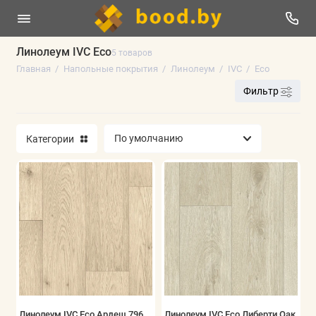
Линолеум IVC Eco
5 товаров
Главная
Напольные покрытия
Линолеум
IVC
Eco
Линолеум
Фильтр
Плинтус напольный
Категории
Ламинат
Виниловые полы
Паркетная доска
Ковролин
Искусственная трава
Аксессуары
Линолеум IVC Eco Ардеш 796
Линолеум IVC Eco Либерти Оак