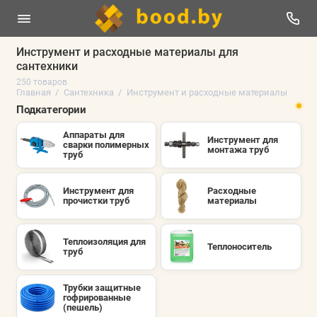
Инструмент и расходные материалы для
сантехники
Сантехника инженерная
250 товаров
Главная
Сантехника
Инструмент и расходные материалы
Чистка прайса (РАСПРОДАЖА)
Подкатегории
Аппараты для
Инструмент для
Смесители и аксессуары
сварки полимерных
монтажа труб
труб
Водоотведение (Канализация)
Инструмент для
Расходные
прочистки труб
материалы
Инструмент и расходные материалы
Сантехника чистовая
Теплоизоляция для
Теплоноситель
труб
Показать все
Трубки защитные
гофрированные
(пешель)