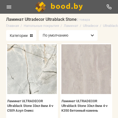
Ламинат Ultradecor Ultrablack Stone
2 товара
Главная
Напольные покрытия
Ламинат
Ultradecor
Ultrablac
Линолеум
Категории
Плинтус напольный
Ламинат
Виниловые полы
Паркетная доска
Ковролин
Искусственная трава
Ламинат ULTRADECOR
Ламинат ULTRADECOR
Ultrablack Stone 33кл 8мм 4-v
Ultrablack Stone 33кл 8мм 4-v
C509 Азул Оникс
K350 Бетонный камень
Аксессуары