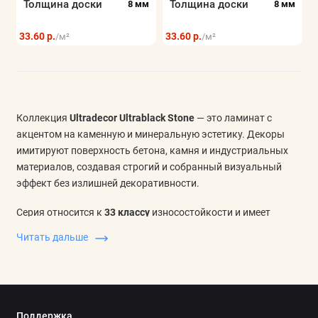
Толщина доски
Толщина доски
8 мм
8 мм
Показать все
33.60 р.
33.60 р.
/м²
/м²
Коллекция
Ultradecor Ultrablack Stone
— это ламинат с
акцентом на каменную и минеральную эстетику. Декоры
имитируют поверхность бетона, камня и индустриальных
материалов, создавая строгий и собранный визуальный
эффект без излишней декоративности.
Серия относится к
33 классу
износостойкости и имеет
толщину
8 мм
, что делает её практичным решением для
Читать дальше
помещений с активной эксплуатацией.
Фаска 4-V
подчёркивает формат доски и усиливает графичность
покрытия, особенно в просторных помещениях и при
использовании направленного света.
Поддержка