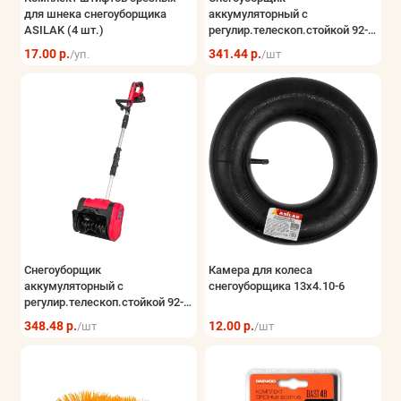
для шнека снегоуборщика
аккумуляторный с
ASILAK (4 шт.)
регулир.телескоп.стойкой 92-
110см(ширина уборки
17.00 р.
341.44 р.
/уп.
/шт
26см,высота уборки 16см,max
дальность выброса
5.5м,101дБ,2700об/мин)
Снегоуборщик
Камера для колеса
аккумуляторный с
снегоуборщика 13х4.10-6
регулир.телескоп.стойкой 92-
110см(ширина уборки
348.48 р.
12.00 р.
/шт
/шт
26см,высота уборки 16см,max
дальность выброса
5.5м,101дБ,2700об/мин)