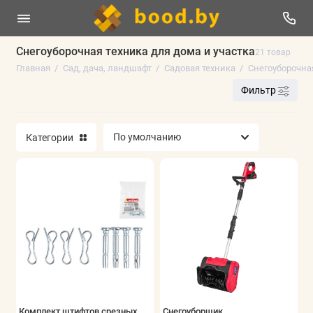
Снегоуборочная техника для дома и участка
21 товар
Главная
Сад, дача, ландшафт
Садовая техника
Снегоуборочна
Гидропонные системы выращивания
Фильтр
Декор для сада и пруда
Контейнеры, плантеры и клумбы для
Категории
растений
Мышеловки и крысоловки
Садовые мешки и компостеры
Садовая техника
Садовый инструмент
Показать все
Комплект штифтов срезных
Снегоуборщик