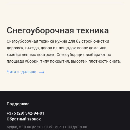
Снегоуборочная техника
Снегоуборочная техника нужна для быстрой очистки
дорожек, въезда, двора и площадок возле дома или
хозяйственных построек. Снегоуборщик выбирают по
площади уборки, типу покрытия, высоте и плотности снега,
а также по тому, насколько часто техника будет
Читать дальше
использоваться зимой.
Для сравнения важны ширина и высота ковша, дальность и
направление выброса, привод на колеса, количество
скоростей, запуск на морозе, устойчивость хода и удобство
Поддержка
управления. Эти параметры помогают понять, справится ли
+375 (29) 342-94-01
техника с мокрым, свежим или слежавшимся снегом.
Обратный звонок
Что смотреть в характеристиках
Будни, с 10.00 до 20.00 Сб, Вс, с 11.00 до 18.00