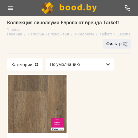
Коллекция линолеума Европа от бренда Tarkett
1 товар
Линолеум
Главная
Напольные покрытия
Линолеум
Tarkett
Европа
Фильтр
Плинтус напольный
Ламинат
Категории
Виниловые полы
Паркетная доска
Ковролин
Искусственная трава
Аксессуары