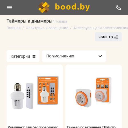
Таймеры и диммеры
4 товара
Главная
Электрика и освещение
Аксессуары для электротехни
Отпугиватели уничтожители
Фильтр
Электроустановочные изделия и аксессуары
Категории
Светотехника
Кабеленесущие системы
Аксессуары для электротехники
Инструменты электрика
Кабель, провод
Удлинители и сетевые фильтры
Комплект для беспроводного
Таймер розеточный ТРМ-02-