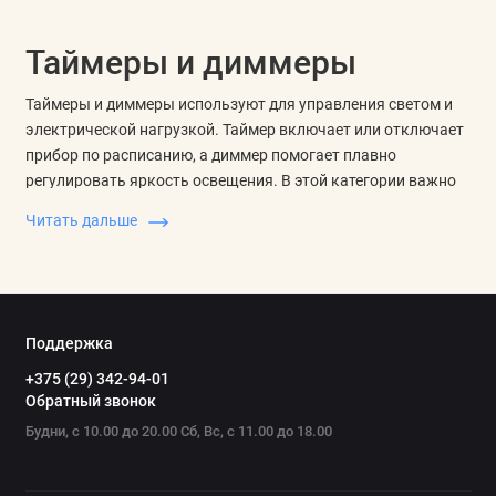
Таймеры и диммеры
Таймеры и диммеры используют для управления светом и
электрической нагрузкой. Таймер включает или отключает
прибор по расписанию, а диммер помогает плавно
регулировать яркость освещения. В этой категории важно
сравнивать не внешний вид, а назначение, мощность
Читать дальше
нагрузки, способ монтажа и совместимость с лампами или
подключаемым оборудованием.
Таймер розеточный удобен для периодического включения
света, насосов, вентиляции, обогрева или бытовых
Поддержка
приборов. Для расписания смотрят на тип программы,
+375 (29) 342-94-01
минимальный интервал, запас по току, формат корпуса и
Обратный звонок
степень защиты. Для установки в щит дополнительно
учитывают монтаж на DIN-рейку и место в электрической
Будни, с 10.00 до 20.00 Сб, Вс, с 11.00 до 18.00
схеме.