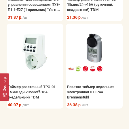
управления освещением ПУ3-
15мин/24ч-16А (суточный,
Электрощитовое оборудование
П1.1-Е27 (1 приемник) "Уютный
квадратный) TDM
дом" TDM
31.87 р.
21.36 р.
/шт
/шт
Элементы питания и блоки питания
Безопасность системы контроля
Показать все
Фильтр
Таймер розеточный ТРЭ-01-
Розетка-таймер недельная
1мин/7дн-20on/off-16А
электронная DT IP44
(недельный) TDM
Brennenstuhl
40.07 р.
36.38 р.
/шт
/шт