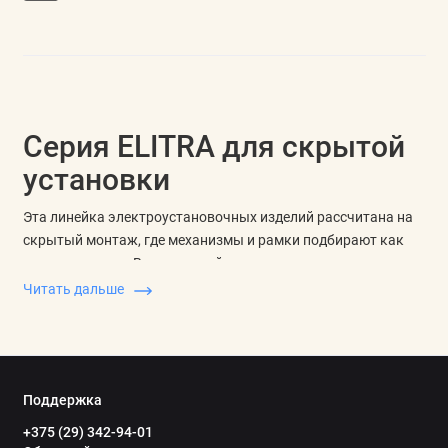
Серия ELITRA для скрытой
установки
Эта линейка электроустановочных изделий рассчитана на
скрытый монтаж, где механизмы и рамки подбирают как
единую систему. Внутри одной серии важно согласовать тип
устройства, цвет, материал лицевой части, число постов и
Читать дальше
совместимость рамки с механизмом.
Розетки Mutlusan ELITRA выбирают по назначению точки:
силовая розетка с заземлением, вариант со шторками или
крышкой, компьютерная, телефонная, TV-модуль или
Поддержка
комбинированный слаботочный узел. Выключатели
+375 (29) 342-94-01
Mutlusan ELITRA подбирают по числу клавиш, проходной