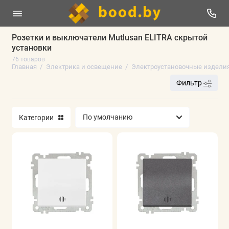
Розетки и выключатели Mutlusan ELITRA скрытой
установки
Отпугиватели уничтожители
76 товаров
Главная
Электрика и освещение
Электроустановочные изделия
Электроустановочные изделия и
Фильтр
аксессуары
Светотехника
Категории
Кабеленесущие системы
Аксессуары для электротехники
Инструменты электрика
Кабель, провод
Удлинители и сетевые фильтры