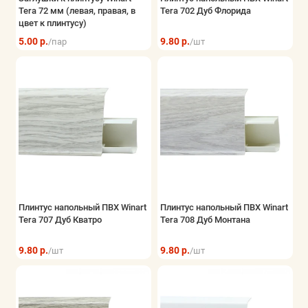
Tera 72 мм (левая, правая, в
Tera 702 Дуб Флорида
Показать все
цвет к плинтусу)
5.00 р.
9.80 р.
/пар
/шт
Плинтус напольный ПВХ Winart
Плинтус напольный ПВХ Winart
Tera 707 Дуб Кватро
Tera 708 Дуб Монтана
9.80 р.
9.80 р.
/шт
/шт