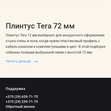
Плинтус Tera 72 мм
Плинтус Tera 72 мм выбирают для аккуратного оформления
стыка стены и пола, когда нужен пластиковый профиль с
кабель-каналом и комплектующими в цвет. В этой подборке
собраны позиции выбранной серии с высотой 72 мм;
остальные размеры, оттенки и точные декоры лучше
Читать дальше
сравнивать по характеристикам товаров.
Высота и назначение
Профиль высотой 72 мм помогает закрыть технологический
зазор, защитить нижнюю часть стены и завершить линию
Поддержка
напольного покрытия. Такой плинтус используют с
+375 (29) 659-71-75
ламинатом, линолеумом, ковролином, плиткой и паркетной
+375 (29) 259-71-75
доской, если по характеристикам подходит материал, форма
Обратный звонок
и способ крепления.