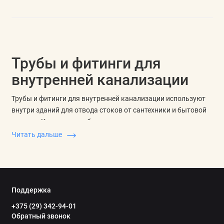
Трубы и фитинги для
внутренней канализации
Трубы и фитинги для внутренней канализации используют
внутри зданий для отвода стоков от сантехники и бытовой
техники. Комплект подбирают по диаметру, типу детали,
материалу, углу отвода, раструбному соединению и месту
Читать дальше
подключения.
Канализационные трубы и фитинги сравнивают вместе:
труба задает прямой участок, а отводы, тройники, муфты,
крестовины, заглушки, ревизии, переходы и воздушные
Поддержка
клапаны помогают собрать трассу без лишних соединений.
+375 (29) 342-94-01
Обратный звонок
Как выбрать диаметр и тип детали