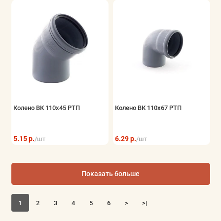
Колено ВК 110х45 РТП
Колено ВК 110х67 РТП
5.15 р.
6.29 р.
/шт
/шт
Показать больше
1
2
3
4
5
6
>
>|