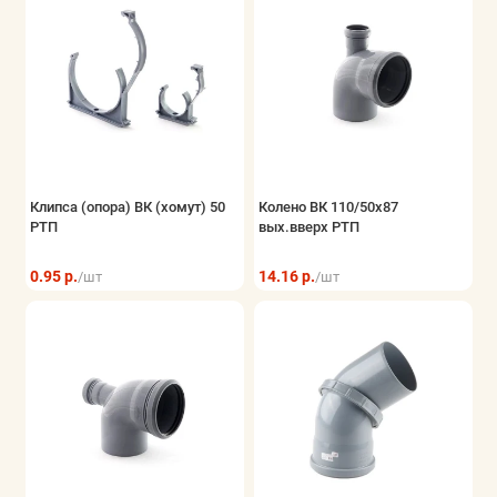
Клипса (опора) ВК (хомут) 50
Колено ВК 110/50х87
РТП
вых.вверх РТП
0.95 р.
14.16 р.
/шт
/шт