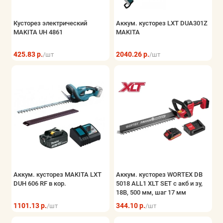
Кусторез электрический
Аккум. кусторез LXT DUA301Z
MAKITA UH 4861
MAKITA
425.83 р.
2040.26 р.
/шт
/шт
Аккум. кусторез MAKITA LXT
Аккум. кусторез WORTEX DB
DUH 606 RF в кор.
5018 ALL1 XLT SET с акб и зу,
18В, 500 мм, шаг 17 мм
1101.13 р.
344.10 р.
/шт
/шт