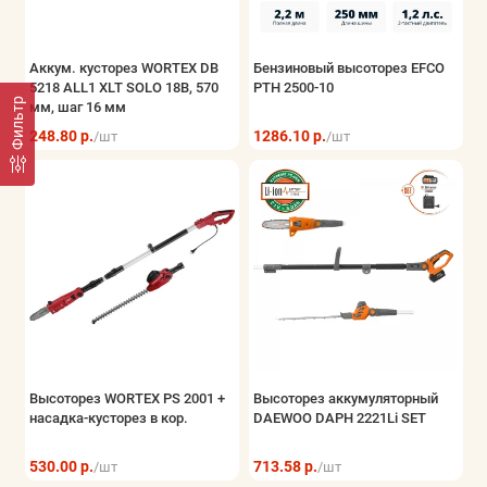
Аккум. кусторез WORTEX DB
Бензиновый высоторез EFCO
5218 ALL1 XLT SOLO 18В, 570
PTH 2500-10
Фильтр
мм, шаг 16 мм
248.80 р.
1286.10 р.
/шт
/шт
Высоторез WORTEX PS 2001 +
Высоторез аккумуляторный
насадка-кусторез в кор.
DAEWOO DAPH 2221Li SET
530.00 р.
713.58 р.
/шт
/шт