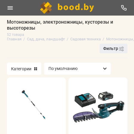
Мотоножницы, электроножницы, кусторезы и
высоторезы
Гидропонные системы выращивания
52 товара
Главная
Сад, дача, ландшафт
Садовая техника
Мотоножницы, 
Декор для сада и пруда
Фильтр
Контейнеры, плантеры и клумбы для
растений
Категории
Мышеловки и крысоловки
Садовые мешки и компостеры
Садовая техника
Садовый инструмент
Показать все