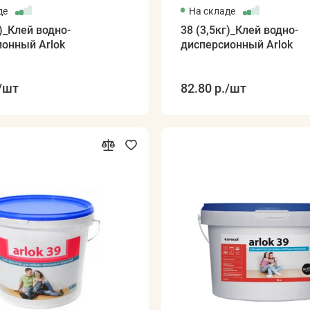
де
На складе
г)_Клей водно-
38 (3,5кг)_Клей водно-
ионный Arlok
дисперсионный Arlok
/шт
82.80 р.
/шт