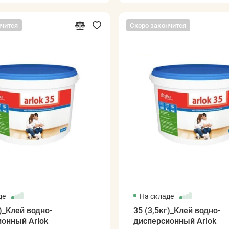
нчится
Скоро закончится
де
На складе
г)_Клей водно-
35 (3,5кг)_Клей водно-
ионный Arlok
дисперсионный Arlok