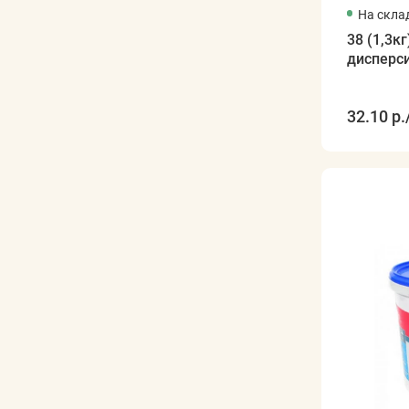
На скла
38 (1,3к
дисперс
32.10 р.