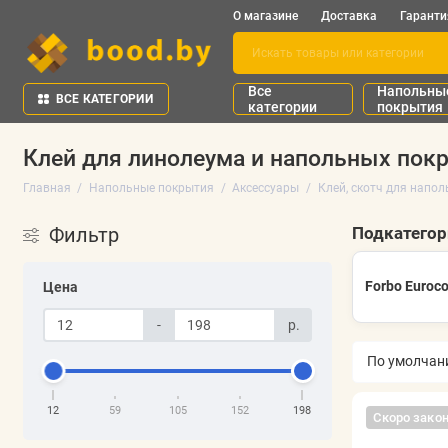
О магазине
Доставка
Гаранти
Все
Напольны
ВСЕ КАТЕГОРИИ
категории
покрытия
Клей для линолеума и напольных пок
Главная
Напольные покрытия
Аксессуары
Клей, скотч для напо
Фильтр
Подкатего
Forbo Euroco
Цена
-
р.
12
59
105
152
198
Скоро зако