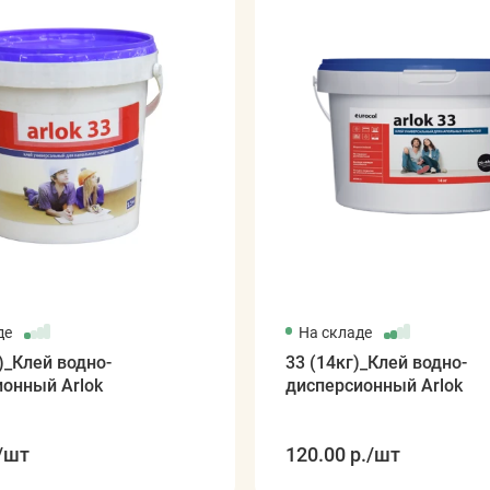
де
На складе
г)_Клей водно-
33 (14кг)_Клей водно-
ионный Arlok
дисперсионный Arlok
/шт
120.00 р.
/шт