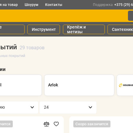
я на товар
Шоурум
Контакты
Поддержка
+375 (29) 
е
Крепёж и
Инструмент
Сантехни
метизы
рытий
29 товаров
льных покрытий
рии
l
Arlok
нчится
Скоро закончится