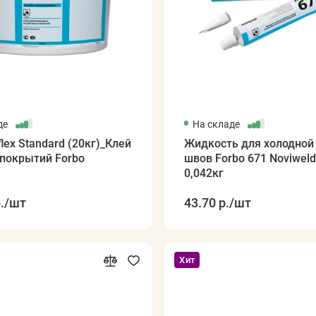
де
На складе
flex Standard (20кг)_Клей
Жидкость для холодной
 покрытий Forbo
швов Forbo 671 Noviweld
0,042кг
.
/шт
43.70 р.
/шт
Хит