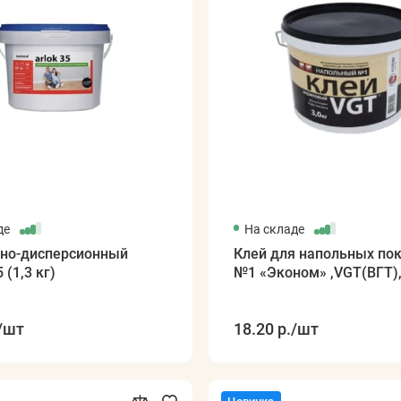
де
На складе
дно-дисперсионный
Клей для напольных по
 (1,3 кг)
№1 «Эконом» ,VGT(ВГТ),
/шт
18.20 р.
/шт