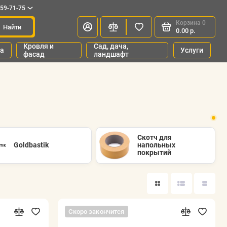
659-71-75
Корзина
0
Найти
0.00 р.
Кровля и
Сад, дача,
ка
Услуги
фасад
ландшафт
Скотч для
Goldbastik
напольных
покрытий
Скоро закончится