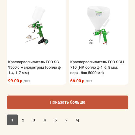
Краскораспылитель ECO SG-
Краскораспылитель ECO SGH-
9500 с манометром (сопло ф
710 (HP, сопло ф 4, 6, 8 мм,
1.4, 1.7 мм)
верх. бак 5000 мл)
99.00 р.
66.00 р.
/шт
/шт
Показать больше
1
2
3
4
5
>
>|