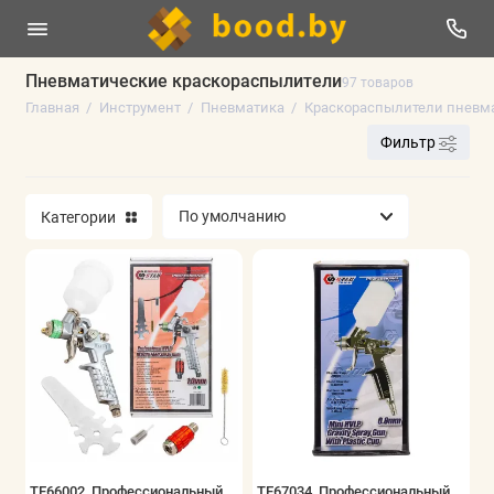
Пневматические краскораспылители
97 товаров
Главная
Инструмент
Пневматика
Краскораспылители пневм
Электроинструменты
Фильтр
Оснастка к электроинструменту
Категории
Ручной инструмент
Измерительный инструмент
Сварочное оборудование
Пневматика
Строительное оборудование
Мойки высокого давления
TE66002, Профессиональный
TE67034, Профессиональный