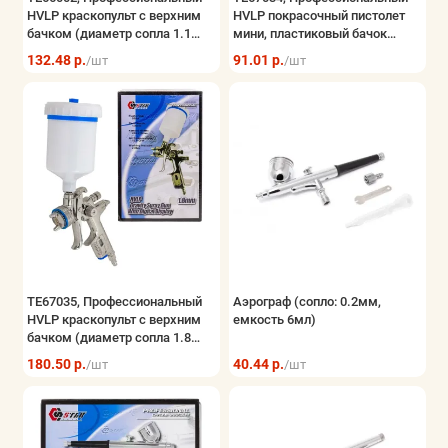
HVLP краскопульт с верхним
HVLP покрасочный пистолет
Хранение инструмента
бачком (диаметр сопла 1.1
мини, пластиковый бачок
мм,3.0 бар,распыление 200-
(сопло 0.8 мм), Китай
132.48 р.
91.01 р.
/шт
/шт
Показать все
270 мм,112 л/мин,объем бачка
125 мл)
TE67035, Профессиональный
Аэрограф (сопло: 0.2мм,
HVLP краскопульт с верхним
емкость 6мл)
бачком (диаметр сопла 1.8
мм,2.0 бар,распыление 200-
180.50 р.
40.44 р.
/шт
/шт
270 мм,425 л/мин,объем бачка
600 мл)