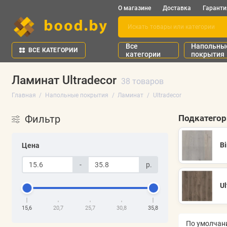
О магазине
Доставка
Гаранти
Все
Напольны
ВСЕ КАТЕГОРИИ
категории
покрытия
Ламинат Ultradecor
38 товаров
Главная
Напольные покрытия
Ламинат
Ultradecor
Фильтр
Подкатего
Bi
Цена
-
р.
Ul
15,6
20,7
25,7
30,8
35,8