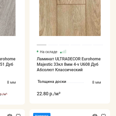
На складе
urohome
Ламинат ULTRADECOR Eurohome
051 Дуб
Majestic 33кл 8мм 4-v U608 Дуб
Абсолют Классический
Толщина доски
8 мм
8 мм
22.80 р.
/м²
р.
/м²
Новинка