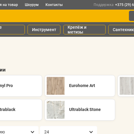
я на товар
Шоурум
Контакты
Поддержка
+375 (29) 
е
Крепёж и
Инструмент
Сантехни
метизы
рии
nyl Pro
Eurohome Art
trablack
Ultrablack Stone