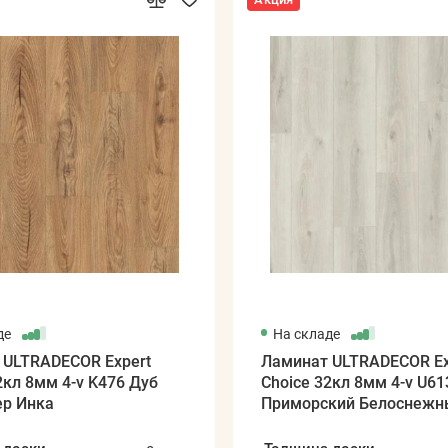
де
На складе
 ULTRADECOR Expert
Ламинат ULTRADECOR Ex
2кл 8мм 4-v K476 Дуб
Choice 32кл 8мм 4-v U61
ер Инка
Приморский Белоснежн