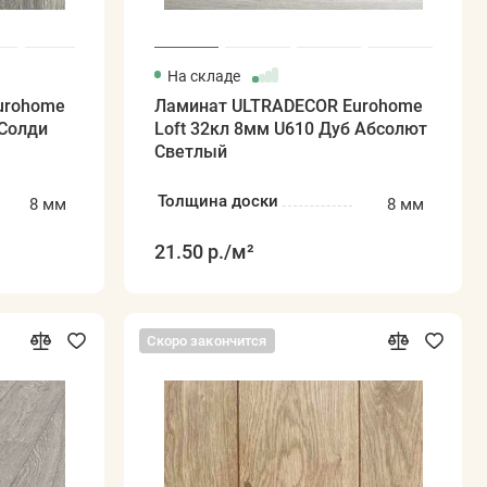
На складе
urohome
Ламинат ULTRADECOR Eurohome
 Солди
Loft 32кл 8мм U610 Дуб Абсолют
Светлый
Толщина доски
8 мм
8 мм
21.50 р.
/м²
Скоро закончится