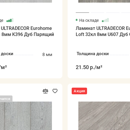
де
На складе
 ULTRADECOR Eurohome
Ламинат ULTRADECOR E
л 8мм K396 Дуб Парящий
Loft 32кл 8мм U607 Дуб
 доски
Толщина доски
8 мм
/м²
21.50 р.
/м²
Акция
нчится