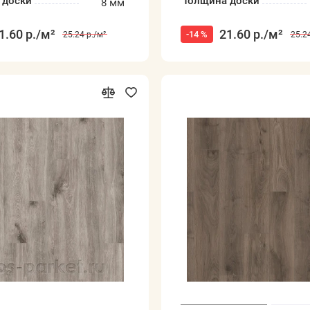
 доски
Толщина доски
8 мм
1.60 р.
/м²
21.60 р.
/м²
-14 %
25.24 р.
/м²
25.24