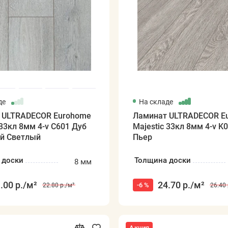
де
На складе
 ULTRADECOR Eurohome
Ламинат ULTRADECOR E
 33кл 8мм 4-v C601 Дуб
Majestic 33кл 8мм 4-v K
й Светлый
Пьер
 доски
Толщина доски
8 мм
.00 р.
/м²
24.70 р.
/м²
-6 %
22.80 р.
/м²
26.40 
Акция