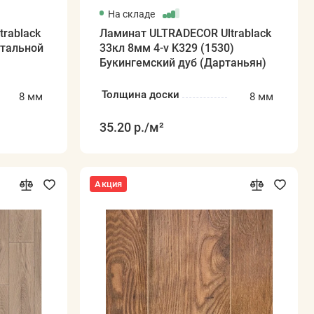
На складе
rablack
Ламинат ULTRADECOR Ultrablack
Стальной
33кл 8мм 4-v K329 (1530)
Букингемский дуб (Дартаньян)
Толщина доски
8 мм
8 мм
35.20 р.
/м²
Акция