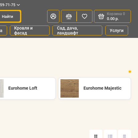
659-71-75
Корзина
0
Найти
0.00 р.
Кровля и
Сад, дача,
ка
Услуги
фасад
ландшафт
Eurohome Loft
Eurohome Majestic