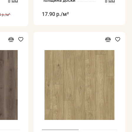
Толщина доски
8 мм
8 мм
17.90 р.
/м²
 р.
/м²