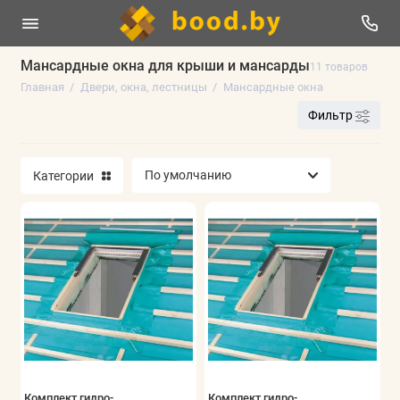
Мансардные окна для крыши и мансарды
11 товаров
Главная
Двери, окна, лестницы
Мансардные окна
Чердачные лестницы
Фильтр
Мансардные окна
Категории
Оклады для мансардных окон
Аксессуары для мансардных окон
Замки и фурнитура
Показать все
Комплект гидро-
Комплект гидро-