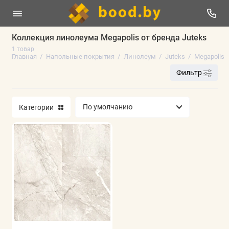
Коллекция линолеума Megapolis от бренда Juteks
1 товар
Линолеум
Главная
Напольные покрытия
Линолеум
Juteks
Megapolis
Фильтр
Плинтус напольный
Ламинат
Категории
Виниловые полы
Паркетная доска
Ковролин
Искусственная трава
Аксессуары