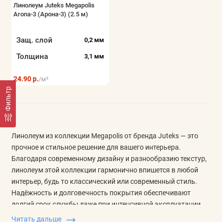
Линолеум Juteks Megapolis
Показать все
Arona-3 (Арона-3) (2.5 м)
Защ. слой
0,2 мм
Толщина
3,1 мм
24.90 р.
/м²
Фильтр
Линолеум из коллекции Megapolis от бренда Juteks — это
прочное и стильное решение для вашего интерьера.
Благодаря современному дизайну и разнообразию текстур,
линолеум этой коллекции гармонично впишется в любой
интерьер, будь то классический или современный стиль.
Надёжность и долговечность покрытия обеспечивают
долгий срок службы даже при интенсивной эксплуатации.
Выбирая линолеум Megapolis, вы получаете не только
Читать дальше