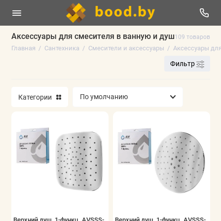
Аксессуары для смесителя в ванную и душ
109 товаров
Главная
Сантехника
Смесители и аксессуары
Аксессуары дл
Сантехника инженерная
Фильтр
Чистка прайса (РАСПРОДАЖА)
Категории
Смесители и аксессуары
Водоотведение (Канализация)
Инструмент и расходные материалы
Сантехника чистовая
Показать все
Верхний душ, 1-функц. AVSSS-
Верхний душ, 1-функц. AVSSS-