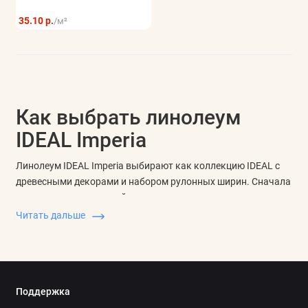
35.10 р.
/м²
Как выбрать линолеум
IDEAL Imperia
Линолеум IDEAL Imperia выбирают как коллекцию IDEAL с
древесными декорами и набором рулонных ширин. Сначала
определите подходящий рисунок, затем сравните ширину
полотна, основу, общую толщину и защитный слой
Читать дальше
выбранного варианта.
В Imperia на bood.by представлены Arona-6, Efendi-2, Efendi-3,
Vardo-1 и Vardo-3. Эти группы отличаются тоном древесины,
контрастом планок и тем, насколько заметно рисунок будет
Поддержка
работать на большой площади.