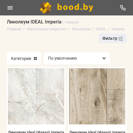
Линолеум IDEAL Imperia
5 товаров
Главная
Напольные покрытия
Линолеум
IDEAL
Imperia
Линолеум
Фильтр
Плинтус напольный
Категории
Ламинат
Виниловые полы
Паркетная доска
Ковролин
Искусственная трава
Аксессуары
Линолеум Ideal (Идеал) Imperia
Линолеум Ideal (Идеал) Imperia