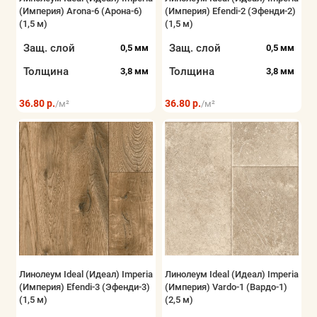
(Империя) Arona-6 (Арона-6)
(Империя) Efendi-2 (Эфенди-2)
Показать все
(1,5 м)
(1,5 м)
Защ. слой
Защ. слой
0,5 мм
0,5 мм
Толщина
Толщина
3,8 мм
3,8 мм
36.80 р.
36.80 р.
/м²
/м²
Линолеум Ideal (Идеал) Imperia
Линолеум Ideal (Идеал) Imperia
(Империя) Efendi-3 (Эфенди-3)
(Империя) Vardo-1 (Вардо-1)
(1,5 м)
(2,5 м)