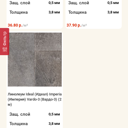
Защ. слой
Защ. слой
0,5 мм
0,5 мм
Толщина
Толщина
3,8 мм
3,8 мм
36.80 р.
37.90 р.
/м²
/м²
Фильтр
Линолеум Ideal (Идеал) Imperia
(Империя) Vardo-3 (Вардо-3) (2
м)
Защ. слой
0,5 мм
Толщина
3,8 мм