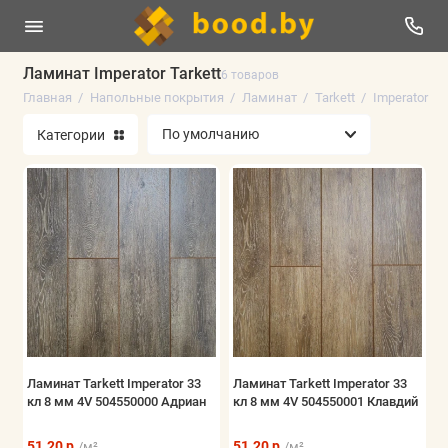
Ламинат Imperator Tarkett
6 товаров
Главная
Напольные покрытия
Ламинат
Tarkett
Imperator
Линолеум
Категории
Плинтус напольный
Ламинат
Виниловые полы
Паркетная доска
Ковролин
Искусственная трава
Ламинат Tarkett Imperator 33
Ламинат Tarkett Imperator 33
кл 8 мм 4V 504550000 Адриан
кл 8 мм 4V 504550001 Клавдий
Аксессуары
51.20 р.
51.20 р.
/м²
/м²