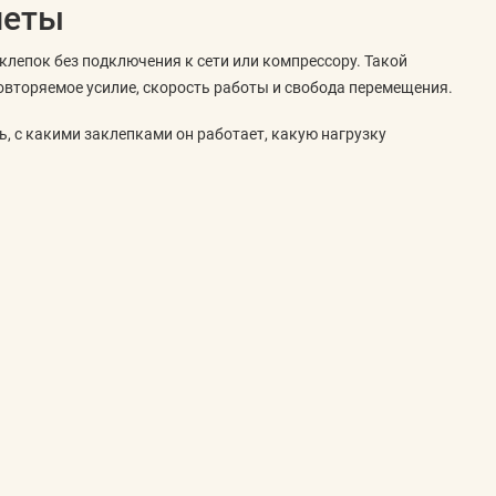
леты
лепок без подключения к сети или компрессору. Такой
повторяемое усилие, скорость работы и свобода перемещения.
 с какими заклепками он работает, какую нагрузку
лектация с батареей и зарядным устройством.
 рабочий ход, набор сменных насадок и удобство обслуживания
пуса, вес, скорость цикла и контейнер для отработанных
трументом, входит ли зарядное устройство в комплект,
е или в трудном месте полезны подсветка зоны клепки и
ажа листовых материалов и задач, где кабель или воздушный