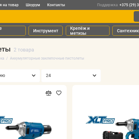
я на товар
Шоурум
Контакты
Поддержка
+375 (29) 
е
Крепёж и
Инструмент
Сантехни
метизы
еты
2 товара
ика
Аккумуляторные заклепочные пистолеты