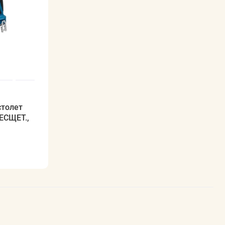
столет
БЕСЩЕТ.,