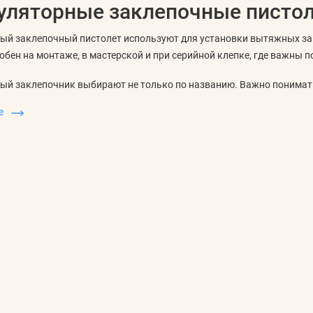
уляторные заклепочные писто
ый заклепочный пистолет используют для установки вытяжных зак
обен на монтаже, в мастерской и при серийной клепке, где важны 
й заклепочник выбирают не только по названию. Важно понимать,
еханизм, подходит ли аккумуляторная платформа и нужна ли комп
ше
ить перед выбором
еляют тип и материал заклепок, затем смотрят на тяговое усилие,
. Если инструмент нужен для длительной работы, важны баланс кор
ивают питание: совместимость аккумулятора с уже имеющимся инс
апасной батареи и удобство контроля заряда. Для работы на высот
орма корпуса.
умуляторный формат удобнее
инструмент выбирают для выездных работ, сборки каркасов, монт