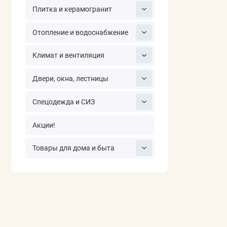
шланг мешают
Плитка и керамогранит
утомляют рук
Отопление и водоснабжение
Если работа и
клепки также 
Климат и вентиляция
Связанная
Двери, окна, лестницы
Если нужен об
подходят
акк
Спецодежда и СИЗ
аккумуляторн
Акции!
Так проще выб
в нужном мест
Товары для дома и быта