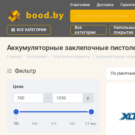
О магазине
Доставка
Гаранти
Все
Напольны
ВСЕ КАТЕГОРИИ
категории
покрытия
Аккумуляторные заклепочные пистол
Главная
Инструмент
Электроинструменты
Аккумуляторная техн
Фильтр
Цена
-
р.
780
848
915
983
1,1 тыс.