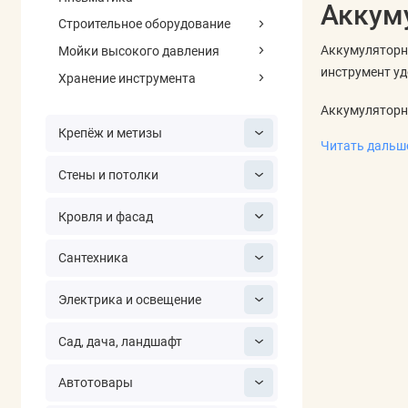
Аккум
Строительное оборудование
Аккумуляторн
Мойки высокого давления
инструмент уд
Хранение инструмента
Аккумуляторны
выдерживает м
Крепёж и метизы
Читать даль
Что сравн
Стены и потолки
Сначала опред
Кровля и фасад
носовой части
стержней.
Сантехника
Отдельно оцен
Электрика и освещение
доступность з
компактная ф
Сад, дача, ландшафт
Когда акк
Автотовары
Беспроводной 