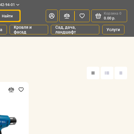
342-94-01
Корзина
0
Найти
0.00 р.
Кровля и
Сад, дача,
ка
Услуги
фасад
ландшафт