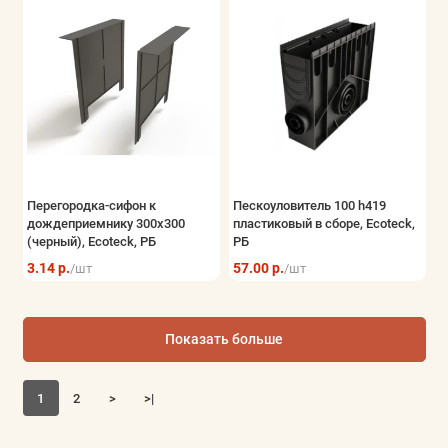
Перегородка-сифон к
Пескоуловитель 100 h419
дождеприемнику 300х300
пластиковый в сборе, Ecoteck,
(черный), Ecoteck, РБ
РБ
3.14 р.
57.00 р.
/шт
/шт
Показать больше
1
2
>
>|