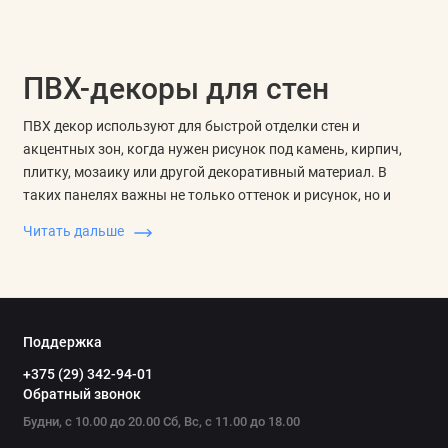
ПВХ-декоры для стен
ПВХ декор используют для быстрой отделки стен и
акцентных зон, когда нужен рисунок под камень, кирпич,
плитку, мозаику или другой декоративный материал. В
таких панелях важны не только оттенок и рисунок, но и
формат, покрытие, стык, основание стены и способ
Читать дальше
монтажа.
ПВХ декор для стен выбирают под помещение и визуальную
задачу: спокойный фон, имитация плитки, выразительная
фактура, контрастная вставка или практичная отделка
Поддержка
влажной зоны. Декоративные панели ПВХ удобны там, где
+375 (29) 342-94-01
нужно закрыть поверхность без сложной мокрой отделки.
Обратный звонок
Как сравнивать декоры
Будни, с 10.00 до 20.00 Сб, Вс, с 11.00 до 18.00
Сначала определяют, какой рисунок должен поддержать