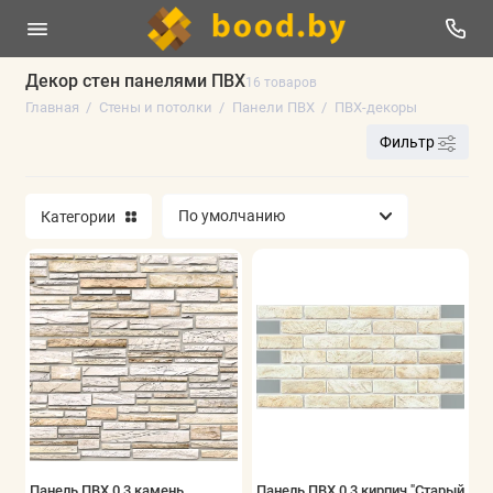
Декор стен панелями ПВХ
16 товаров
Главная
Стены и потолки
Панели ПВХ
ПВХ-декоры
3D-панели
Фильтр
Акустические панели
Категории
Интерьерные рейки
Реечные панели
Панели ПВХ
Панели МДФ
Показать все
Панель ПВХ 0,3 камень
Панель ПВХ 0,3 кирпич "Старый