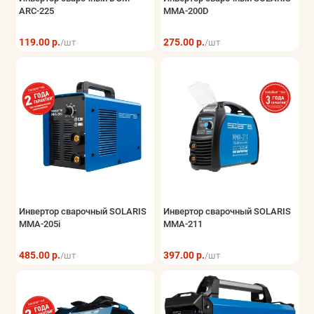
ARC-225
MMA-200D
Хранение инструмента
119.00 р.
275.00 р.
/шт
/шт
Показать все
Инвертор сварочный SOLARIS
Инвертор сварочный SOLARIS
MMA-205i
MMA-211
485.00 р.
397.00 р.
/шт
/шт