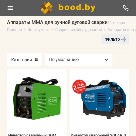
Аппараты MMA для ручной дуговой сварки
32 товара
Главная
Инструмент
Сварочное оборудование
Аппараты для 
Электроинструменты
Фильтр
Оснастка к электроинструменту
Категории
Ручной инструмент
Измерительный инструмент
Сварочное оборудование
Пневматика
Строительное оборудование
Мойки высокого давления
Инвертор сварочный DGM
Инвертор сварочный SOLARIS