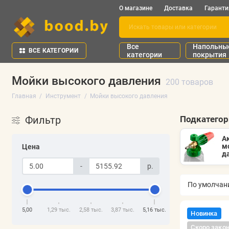
О магазине
Доставка
Гаранти
Все
Напольны
ВСЕ КАТЕГОРИИ
категории
покрытия
Мойки высокого давления
200 товаров
Главная
Инструмент
Мойки высокого давления
Фильтр
Подкатего
А
м
Цена
д
-
р.
5,00
1,29 тыс.
2,58 тыс.
3,87 тыс.
5,16 тыс.
Новинка
Скоро зако