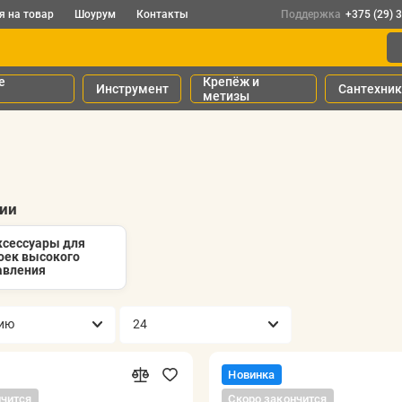
я на товар
Шоурум
Контакты
Поддержка
+375 (29) 
е
Крепёж и
Инструмент
Сантехни
метизы
рии
ксессуары для
оек высокого
авления
Новинка
нчится
Скоро закончится