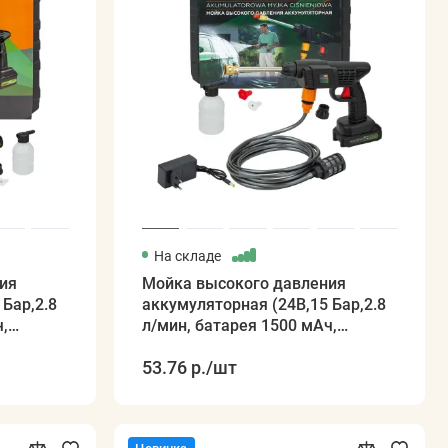
На складе
ия
Мойка высокого давления
Бар,2.8
аккумуляторная (24В,15 Бар,2.8
,
л/мин, батарея 1500 мАч,
зарядка 3-5ч, щеточный
53.76 р.
/шт
двигатель)