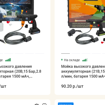
де
На складе
ысокого давления
Мойка высокого давлен
торная (20В,15 Бар,2.8
аккумуляторная (21В,15 
атарея 1500 мАч,
л/мин, батарея 1500 мАч
3-5ч, щеточный
зарядка 3-5ч, щеточный
/шт
90.20 р.
/шт
ь)
двигатель)