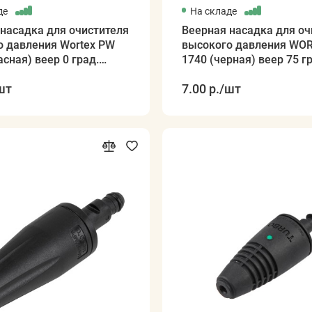
де
На складе
насадка для очистителя
Веерная насадка для оч
о давления Wortex PW
высокого давления WO
асная) веер 0 град.
1740 (черная) веер 75 г
е давл
шт
7.00 р.
/шт