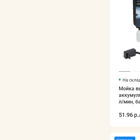
На скла
Мойка в
аккумуля
л/мин, б
зарядка 
51.96 р.
двигател