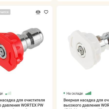
нчится
де
На складе
насадка для очистителя
Веерная насадка для оч
о давления WORTEX PW
высокого давления WO