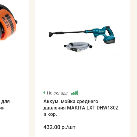
На складе
 для
Аккум. мойка среднего
ия
давления MAKITA LXT DHW180Z
в кор.
432.00 р.
/шт