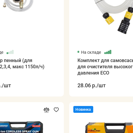
де
На складе
р пенный (для
Комплект для самовса
2,3,4, макс 1150л/ч)
для очистителя высоког
давления ECO
.
/шт
28.06 р.
/шт
Новинка