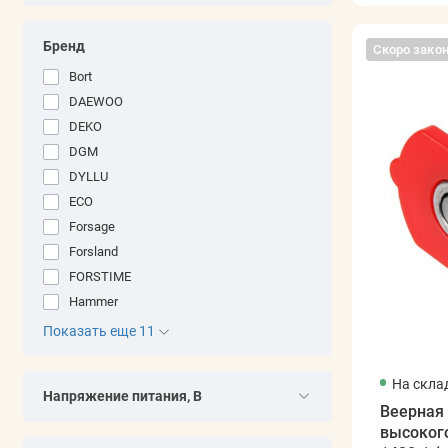
Бренд
Скоро зако
Bort
DAEWOO
DEKO
DGM
DYLLU
ECO
Forsage
Forsland
FORSTIME
Hammer
Показать еще 11
На скла
Напряжение питания, В
Веерная 
высоког