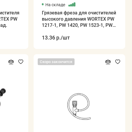
На складе
истителя
Грязевая фреза для очистителей
RTEX PW
высокого давления WORTEX PW
рад.
1217-1, PW 1420, PW 1523-1, PW
1620
13.36 р.
/шт
Скоро закончится