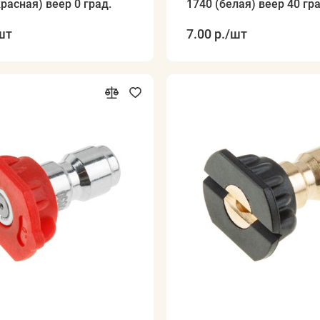
красная) веер 0 град.
1740 (белая) веер 40 гра
(низкое давлен
шт
7.00 р.
/шт