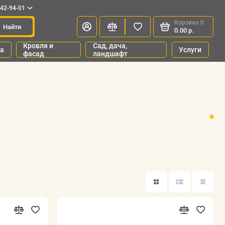
342-94-01
Корзина
0
Найти
0.00 р.
Кровля и
Сад, дача,
ка
Услуги
фасад
ландшафт