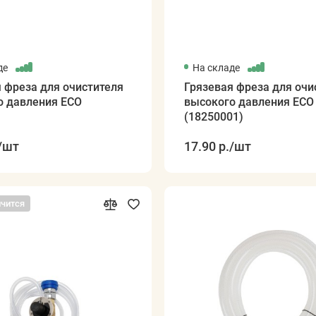
де
На складе
 фреза для очистителя
Грязевая фреза для очи
о давления ECO
высокого давления ECO
(18250001)
/шт
17.90 р.
/шт
нчится