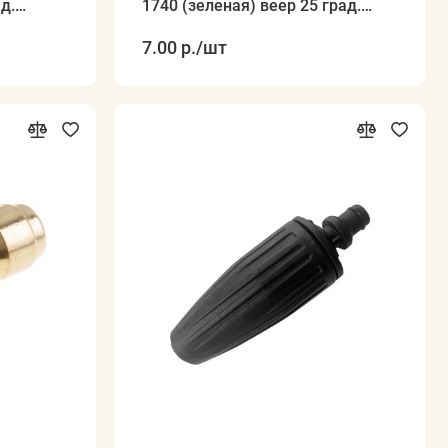
д.
1740 (зеленая) веер 25 град.
(среднее дав
7.00 р.
/шт