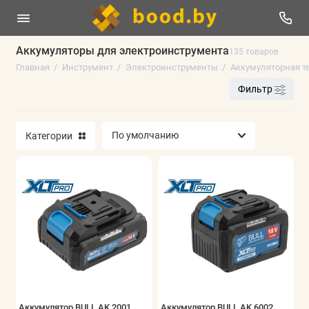
Аккумуляторы для электроинструмента
135 товаров
Главная
Инструмент
Электроинструменты
Аккумуляторная т
Электроинструменты
Фильтр
Оснастка к электроинструменту
Категории
Ручной инструмент
Измерительный инструмент
Сварочное оборудование
Пневматика
Строительное оборудование
Мойки высокого давления
Аккумулятор BULL AK 2001
Аккумулятор BULL AK 6002