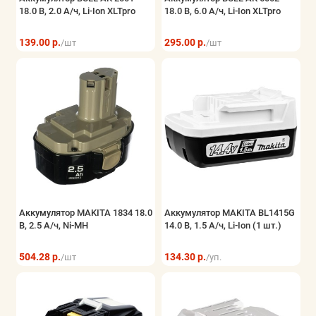
18.0 В, 2.0 А/ч, Li-Ion XLTpro
18.0 В, 6.0 А/ч, Li-Ion XLTpro
Хранение инструмента
139.00 р.
295.00 р.
/шт
/шт
Показать все
Аккумулятор MAKITA 1834 18.0
Аккумулятор MAKITA BL1415G
В, 2.5 А/ч, Ni-MH
14.0 В, 1.5 А/ч, Li-Ion (1 шт.)
504.28 р.
134.30 р.
/шт
/уп.