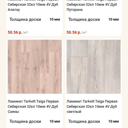
Сибирская 32кл 10мм 4V Дуб
Сибирская 32кл 10мм 4V Дуб
Показать все
Алатау
Путорана
Толщина доски
Толщина доски
10 мм
10 мм
50.56 р.
50.56 р.
/м²
/м²
Ламинат Tarkett Taiga Первая
Ламинат Tarkett Taiga Первая
Сибирская 32кл 10мм 4V Дуб
Сибирская 32кл 10мм 4V Дуб
Саяны
светлый
Толщина доски
Толщина доски
10 мм
10 мм