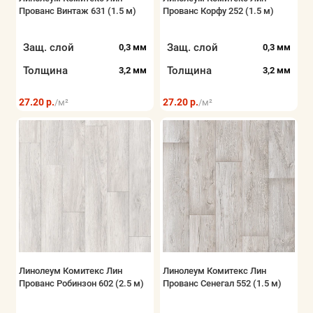
Прованс Винтаж 631 (1.5 м)
Прованс Корфу 252 (1.5 м)
Показать все
Защ. слой
Защ. слой
0,3 мм
0,3 мм
Толщина
Толщина
3,2 мм
3,2 мм
27.20 р.
27.20 р.
/м²
/м²
Линолеум Комитекс Лин
Линолеум Комитекс Лин
Прованс Робинзон 602 (2.5 м)
Прованс Сенегал 552 (1.5 м)