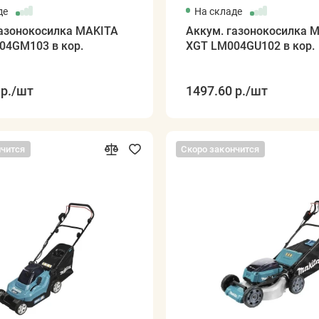
де
На складе
газонокосилка MAKITA
Аккум. газонокосилка 
04GM103 в кор.
XGT LM004GU102 в кор.
р.
/шт
1497.60 р.
/шт
нчится
Скоро закончится