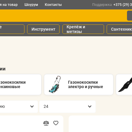
я на товар
Шоурум
Контакты
Поддержка
+375 (29) 
е
Крепёж и
Инструмент
Сантехни
метизы
рии
азонокосилки
Газонокосилки
ензиновые
электро и ручные