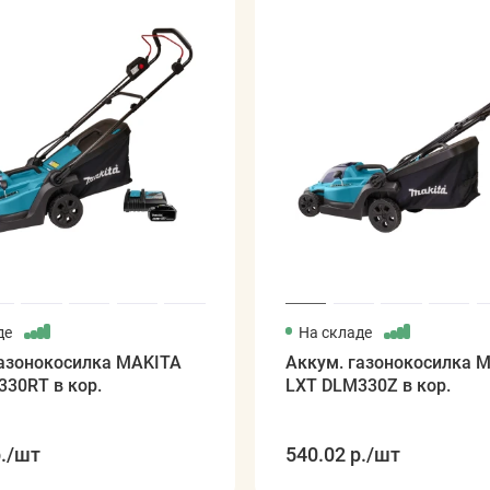
де
На складе
газонокосилка MAKITA
Аккум. газонокосилка 
30RT в кор.
LXT DLM330Z в кор.
.
/шт
540.02 р.
/шт