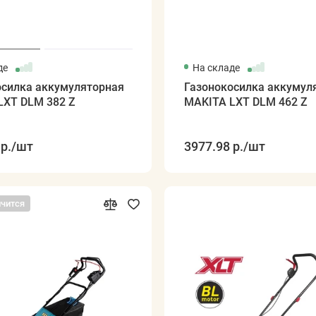
де
На складе
осилка аккумуляторная
Газонокосилка аккумул
LXT DLM 382 Z
MAKITA LXT DLM 462 Z
р.
/шт
3977.98 р.
/шт
нчится