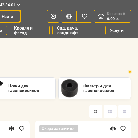
342-94-01
Корзина
0
Найти
0.00 р.
Кровля и
Сад, дача,
ка
Услуги
фасад
ландшафт
Ножи для
Фильтры для
газонокосилок
газонокосилок
Скоро закончится