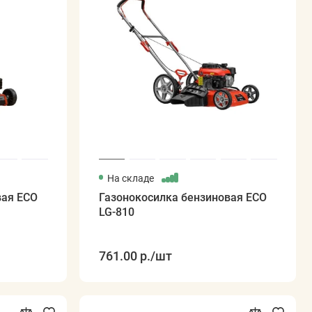
На складе
вая ECO
Газонокосилка бензиновая ECO
LG-810
761.00 р.
/шт