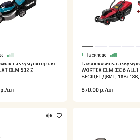
де
На складе
осилка аккумуляторная
Газонокосилка аккумул
LXT DLM 532 Z
WORTEX CLM 3336 ALL1 
БЕСЩЁТ.ДВИГ., 18В+18В,
4Ач, шир.3
р.
/шт
870.00 р.
/шт