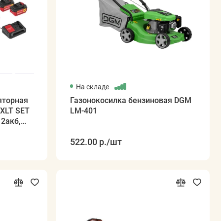
На складе
яторная
Газонокосилка бензиновая DGM
XLT SET
LM-401
 2акб,
522.00 р.
/шт