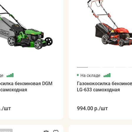
де
На складе
осилка бензиновая DGM
Газонокосилка бензино
 самоходная
LG-633 самоходная
.
/шт
994.00 р.
/шт