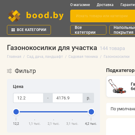
О магазине
Доставка
Гаранти
Все
Напольны
ВСЕ КАТЕГОРИИ
категории
покрытия
Газонокосилки для участка
144 товара
Главная
Сад, дача, ландшафт
Садовая техника
Газонокосилки
Фильтр
Подкатего
Г
Цена
б
-
р.
12,2
1,1 тыс.
2,1 тыс.
3,1 тыс.
4,2 тыс.