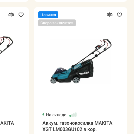
Новинка
Скоро закончится
На складе
MAKITA
Аккум. газонокосилка MAKITA
XGT LM003GU102 в кор.