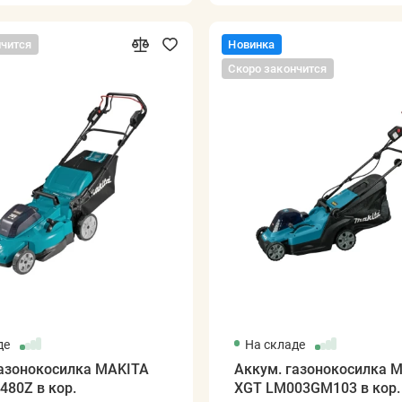
нчится
Новинка
Скоро закончится
де
На складе
газонокосилка MAKITA
Аккум. газонокосилка 
80Z в кор.
XGT LM003GM103 в кор.