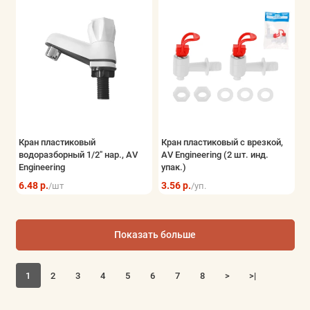
Кран пластиковый
Кран пластиковый с врезкой,
водоразборный 1/2" нар., AV
AV Engineering (2 шт. инд.
Engineering
упак.)
6.48 р.
3.56 р.
/шт
/уп.
Показать больше
1
2
3
4
5
6
7
8
>
>|