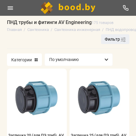
ПНД трубы и фитинги AV Engineering
175 товаров
Главная
Сантехника
Сантехника инженерная
ПНД водопровод.
Сантехника инженерная
Фильтр
Чистка прайса (РАСПРОДАЖА)
Категории
Смесители и аксессуары
Водоотведение (Канализация)
Инструмент и расходные материалы
Сантехника чистовая
Показать все
Заглушка 20 (для ПЭ труб), AV
Заглушка 25 (для ПЭ труб), AV