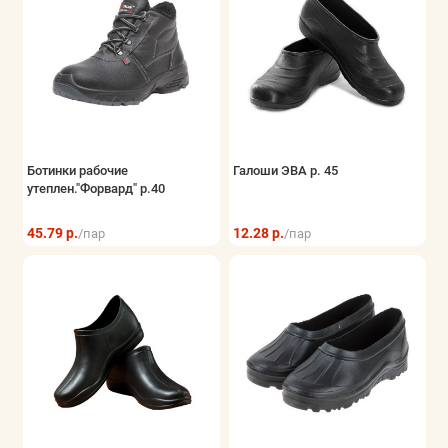
Ботинки рабочие
Галоши ЭВА р. 45
утеплен."Форвард" р.40
45.79 р.
12.28 р.
/пар
/пар