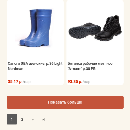
Сапоги ЭВА женские, р.36 Light
Ботинки рабочие мет. нос
Nordman
"Атлант" р.38 РБ
35.17 р.
93.35 р.
/пар
/пар
Показать больше
1
2
>
>|