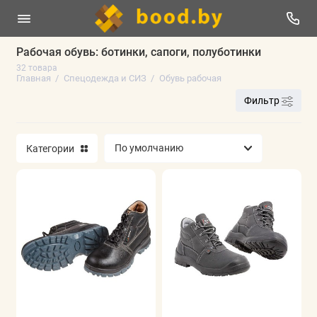
Рабочая обувь: ботинки, сапоги, полуботинки
32 товара
Перчатки
Главная
Спецодежда и СИЗ
Обувь рабочая
Фильтр
Спецодежда
Защита головы, зрения, слуха
Категории
Обувь рабочая
Средства защиты органов дыхания
Одежда с электроподогревом
Страховка и защита от падения
Защита от поражения электрическим током