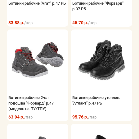
Ботинки рабочие "Агат" р.47 РБ
Ботинки рабочие "Форвард"
Наколенники
р.37 РБ
Показать все
83.88 р.
45.70 р.
/пар
/пар
Ботинки рабочие 2-сл.
Ботинки рабочие утеплен.
подошва "Форвард" р.47
"Атлант" р.47 РБ
(модель на ПУ/ТПУ)
63.94 р.
95.76 р.
/пар
/пар