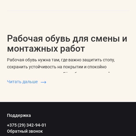
Рабочая обувь для смены и
монтажных работ
Рабочая обувь нужна там, где важно защитить стопу,
сохранить устойчивость на покрытии и спокойно
выдержать длинную смену. Её выбирают для стройки,
склада, мастерской, производства, хозяйственных и
Читать дальше
сезонных работ.
Для выбора сначала оценивают место работы: сухое
помещение, улица, влажная зона, холод, длительная ходьба
или работа у станка. После этого сравнивают тип обуви,
Поддержка
материал верха, подошву, защитный подносок, утепление,
+375 (29) 342-94-01
высоту, размер и удобство посадки.
Обратный звонок