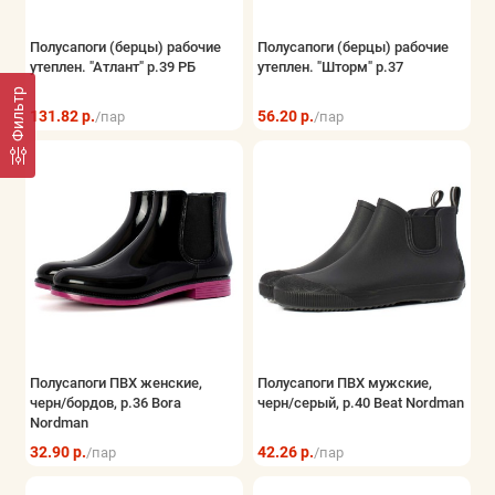
Полусапоги (берцы) рабочие
Полусапоги (берцы) рабочие
утеплен. "Атлант" р.39 РБ
утеплен. "Шторм" р.37
Фильтр
131.82 р.
56.20 р.
/пар
/пар
Полусапоги ПВХ женские,
Полусапоги ПВХ мужские,
черн/бордов, р.36 Bora
черн/серый, р.40 Beat Nordman
Nordman
32.90 р.
42.26 р.
/пар
/пар