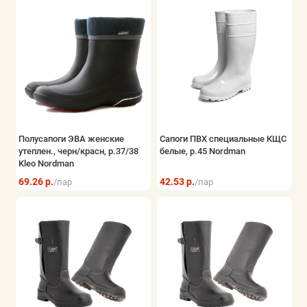
Полусапоги ЭВА женские
Сапоги ПВХ специальные КЩС
утеплен., черн/красн, р.37/38
белые, р.45 Nordman
Kleo Nordman
69.26 р.
42.53 р.
/пар
/пар