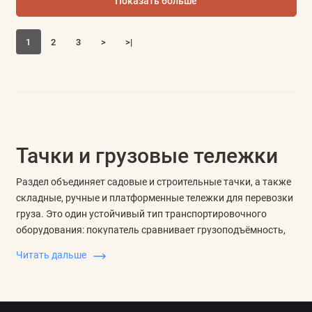
Показать больше
1
2
3
>
>|
Тачки и грузовые тележки
Раздел объединяет садовые и строительные тачки, а также
складные, ручные и платформенные тележки для перевозки
груза. Это один устойчивый тип транспортировочного
оборудования: покупатель сравнивает грузоподъёмность,
платформу или кузов, колёса, ручку и размеры в сложенном
Читать дальше
виде.
Как выбрать
Тачка.
Подходит для грунта, раствора, мусора и