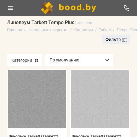
Линолеум Tarkett Tempo Plus
8 товаров
Главная
Напольные покрытия
Линолеум
Tarkett
Tempo Plus
Линолеум
Фильтр
Плинтус напольный
Категории
Ламинат
Виниловые полы
Паркетная доска
Ковролин
Искусственная трава
Аксессуары
Линолеум Tarkett (Таркетт)
Линолеум Tarkett (Таркетт)