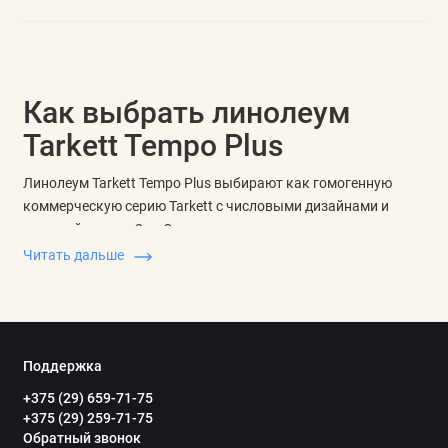
Как выбрать линолеум
Tarkett Tempo Plus
Линолеум Tarkett Tempo Plus выбирают как гомогенную
коммерческую серию Tarkett с числовыми дизайнами и
шириной рулона 2 м. Сначала определите оттенок покрытия,
затем сравните структуру материала, толщину, требования к
Читать дальше
нагрузке и переходы к соседним покрытиям.
В Tempo Plus на bood.by представлены 1002, 1003, 1004,
1006, 1007, 1008, 1011 и 1012. Эти числовые дизайны
различаются цветом и плотностью абстрактной фактуры,
Поддержка
поэтому серию удобно смотреть как палитру близких
+375 (29) 659-71-75
коммерческих вариантов.
+375 (29) 259-71-75
Обратный звонок