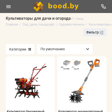
Культиваторы для дачи и огорода
41 товар
Главная
Сад, дача, ландшафт
Садовая техника
Культиваторы 
Гидропонные системы выращивания
Фильтр
Декор для сада и пруда
Контейнеры, плантеры и клумбы для
Категории
растений
Мышеловки и крысоловки
Садовые мешки и компостеры
Садовая техника
Садовый инструмент
Показать все
Культиватор бензиновый
Культиватор аккумуляторный