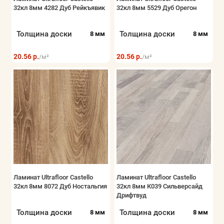
32кл 8мм 4282 Дуб Рейкъявик
32кл 8мм 5529 Дуб Орегон
Показать все
Толщина доски
Толщина доски
8 мм
8 мм
20.56 р.
20.56 р.
/м²
/м²
Ламинат Ultrafloor Castello
Ламинат Ultrafloor Castello
32кл 8мм 8072 Дуб Ностальгия
32кл 8мм К039 Сильверсайд
Дрифтвуд
Толщина доски
Толщина доски
8 мм
8 мм