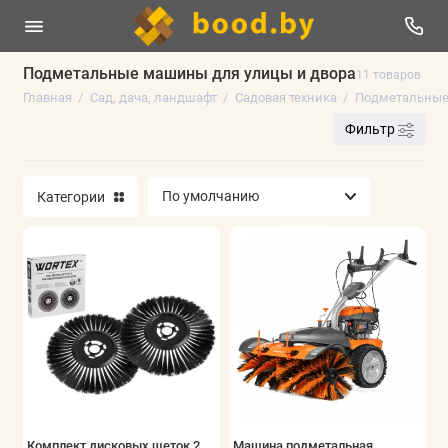
Подметальные машины для улицы и двора
11 товаров
Главная
Сад, дача, ландшафт
Садовая техника
Подметальны
Гидропонные системы выращивания
Фильтр
Декор для сада и пруда
Контейнеры, плантеры и клумбы для
Категории
растений
Мышеловки и крысоловки
Садовые мешки и компостеры
Садовая техника
Садовый инструмент
Показать все
Комплект дисковых щеток 2
Машина подметальная